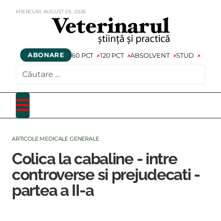
MIERCURI,
AUGUST
05,
2026
ABONARE
60 PCT
120 PCT
ABSOLVENT
STUD
CAUTARE
ARTICOLE MEDICALE GENERALE
Colica la cabaline - intre
controverse si prejudecati -
partea a II-a