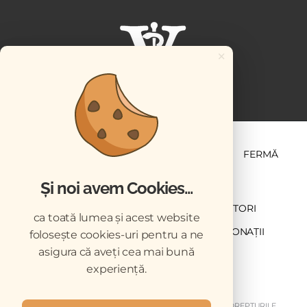
×
ȘTIINȚĂ ȘI PRACTICĂ
BUSINESS
PET
FERMĂ
Și noi avem Cookies...
NEWSLETTER
ABONARE
CONTRIBUTORI
ca toată lumea și acest website
DESCĂRCĂRI
ACREDITARE CMVRO
DONAȚII
folosește cookies-uri pentru a ne
asigura că aveți cea mai bună
CHESTIONAR
experiență.
COPYRIGHT © 2026 REVISTELE VETERINARUL. TOATE DREPTURILE