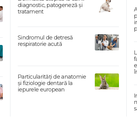
diagnostic, patogeneză și
A
tratament
p
i
p
Sindromul de detresă
respiratorie acută
L
f
e
î
Particularități de anatomie
și fiziologie dentară la
iepurele european
I
m
s