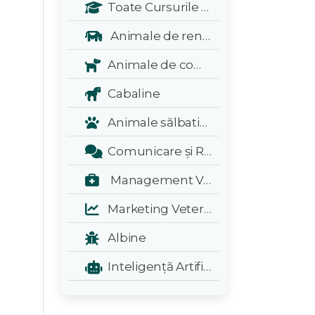
Toate Cursurile Veterinarul:
Animale de renta
Animale de companie
Cabaline
Animale sălbatice și exotice
Comunicare și Relații Publice
Management Veterinar
Marketing Veterinar
Albine
Inteligență Artificială - A.I.