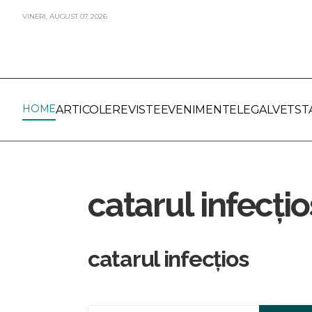
VINERI,
AUGUST
07,
2026
HOME
ARTICOLE
REVISTE
EVENIMENTE
LEGALVET
ST
catarul infecțio
catarul infecțios