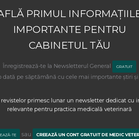
AFLĂ PRIMUL INFORMAȚIIL
IMPORTANTE PENTRU
CABINETUL TĂU
Înregistrează-te la Newsletterul General
GRATUIT
 dată pe săptămână cu cele mai importante știri și
 revistelor primesc lunar un newsletter dedicat cu i
relevante pentru practica medicală veterinară
sau
CREEAZĂ UN CONT GRATUIT DE MEDIC VETE
EAZĂ-TE