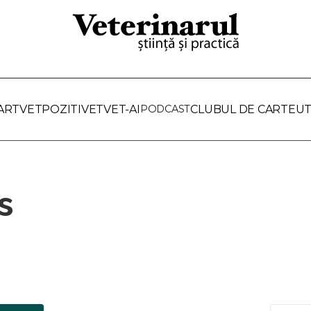
ARTVET
POZITIVET
VET-AI
PODCAST
CLUBUL DE CARTE
UT
s