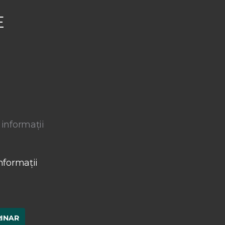
E
 informații
nformații
RINAR