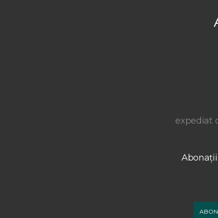
expediat o
Abonații
ABON