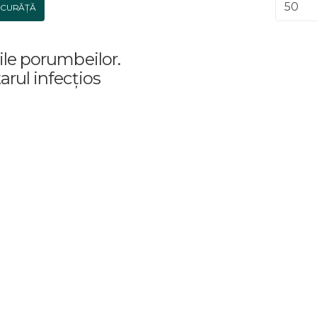
Afișar
CURĂȚĂ
ile porumbeilor.
arul infecţios