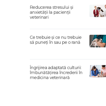
Reducerea stresului și
anxietății la pacienții
veterinari
Ce trebuie și ce nu trebuie
să puneți în sau pe o rană
Îngrijirea adaptată culturii:
îmbunătățirea încrederii în
medicina veterinară