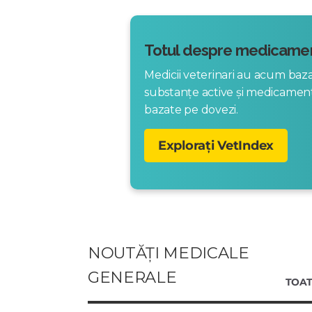
Totul despre medicamen
Medicii veterinari au acum ba
substanțe active și medicame
bazate pe dovezi.
Explorați VetIndex
NOUTĂȚI MEDICALE
GENERALE
TOAT