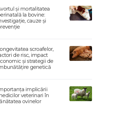
vortul și mortalitatea
erinatală la bovine:
nvestigație, cauze și
revenție
ongevitatea scroafelor,
actori de risc, impact
conomic și strategii de
mbunătățire genetică
mportanța implicării
edicilor veterinari în
ănătatea ovinelor