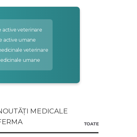
 active veterinare
e active umane
edicinale veterinare
medicinale umane
NOUTĂȚI MEDICALE
FERMA
TOATE