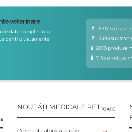
te veterinare
💊
6317 substanțe
za de date completă cu
💊
5496 substanț
nte pentru tratamente
🧪
2013 produse m
🧪
7165 produse 
NOUTĂȚI MEDICALE PET
TOATE
E
Dermatita atopică la câini: