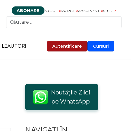
ABONARE
60 PCT
120 PCT
ABSOLVENT
STUD
CAUTARE
ILE
AUTORI
Autentificare
Cursuri
Noutățile Zilei
pe WhatsApp
NAVIGAȚI ÎN