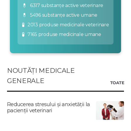
💊
6317 substanțe active veterinare
💊
5496 substanțe active umane
🧪
2013 produse medicinale veterinare
🧪
7165 produse medicinale umane
NOUTĂȚI MEDICALE
GENERALE
TOATE
Reducerea stresului și anxietății la
pacienții veterinari