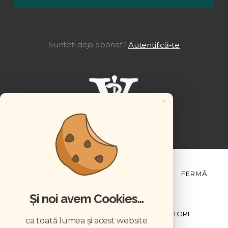
Sunteți deja abonat?
Autentifică-te
×
ȘTIINȚĂ ȘI PRACTICĂ
BUSINESS
PET
FERMĂ
Și noi avem Cookies...
NEWSLETTER
ABONARE
CONTRIBUTORI
ca toată lumea și acest website