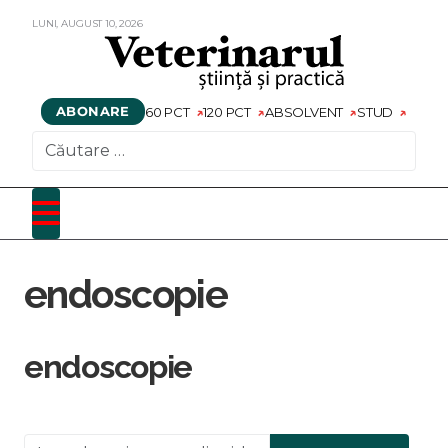
LUNI,
AUGUST
10,
2026
ABONARE
60 PCT
120 PCT
ABSOLVENT
STUD
CAUTARE
endoscopie
endoscopie
Introduceți o parte din titlu.