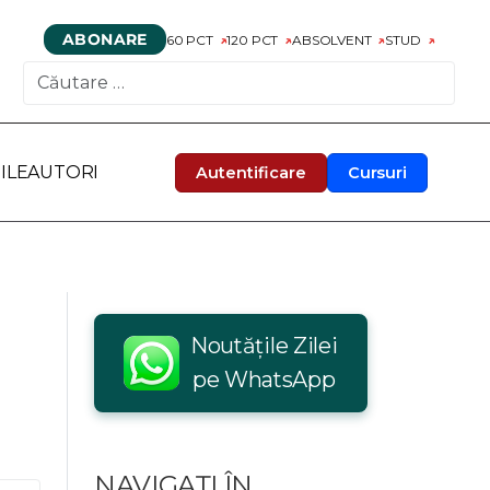
ABONARE
60 PCT
120 PCT
ABSOLVENT
STUD
CAUTARE
ILE
AUTORI
Autentificare
Cursuri
Noutățile Zilei
pe WhatsApp
NAVIGAȚI ÎN