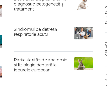
diagnostic, patogeneză și
A
tratament
p
i
p
Sindromul de detresă
respiratorie acută
L
f
e
î
Particularități de anatomie
și fiziologie dentară la
iepurele european
I
m
s