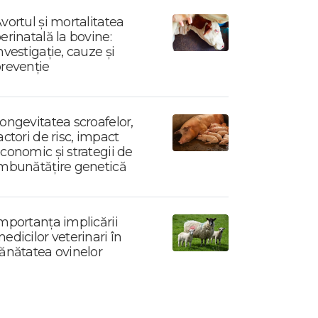
vortul și mortalitatea
erinatală la bovine:
nvestigație, cauze și
revenție
ongevitatea scroafelor,
actori de risc, impact
conomic și strategii de
mbunătățire genetică
mportanța implicării
edicilor veterinari în
ănătatea ovinelor