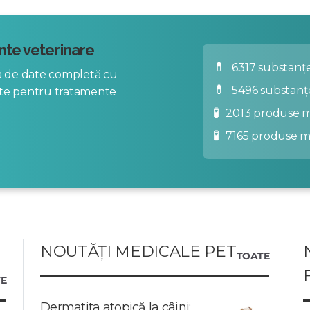
te veterinare
💊
6317 substanțe
za de date completă cu
💊
5496 substanț
nte pentru tratamente
🧪
2013 produse m
🧪
7165 produse 
NOUTĂȚI MEDICALE PET
TOATE
E
Dermatita atopică la câini: