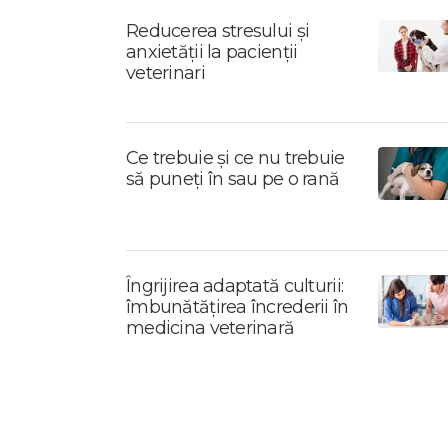
Reducerea stresului și
anxietății la pacienții
veterinari
Ce trebuie și ce nu trebuie
să puneți în sau pe o rană
Îngrijirea adaptată culturii:
îmbunătățirea încrederii în
medicina veterinară