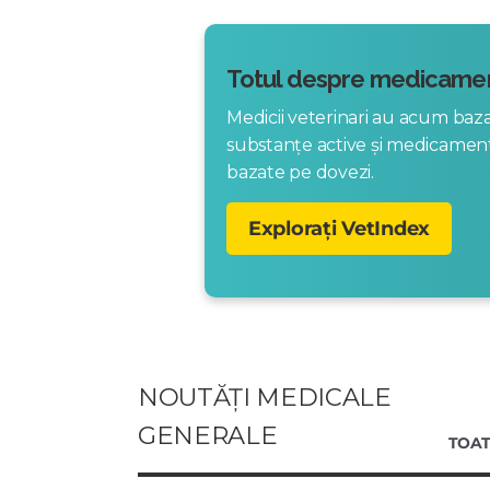
Totul despre medicamen
Medicii veterinari au acum ba
substanțe active și medicame
bazate pe dovezi.
Explorați VetIndex
NOUTĂȚI MEDICALE
GENERALE
TOAT