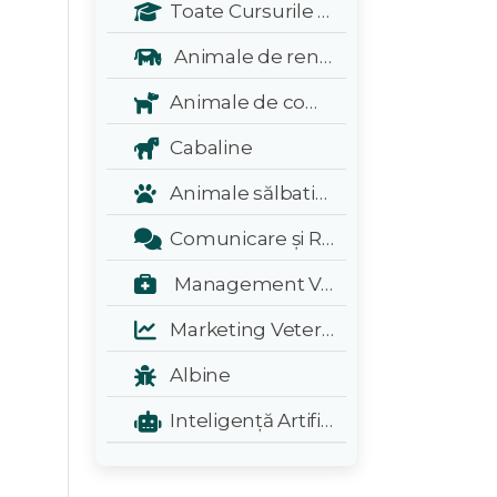
Toate Cursurile Veterinarul:
Animale de renta
Animale de companie
Cabaline
Animale sălbatice și exotice
Comunicare și Relații Publice
Management Veterinar
Marketing Veterinar
Albine
Inteligență Artificială - A.I.