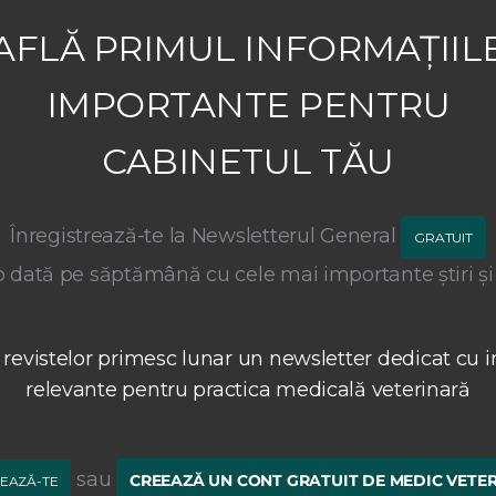
AFLĂ PRIMUL INFORMAȚIIL
IMPORTANTE PENTRU
CABINETUL TĂU
Înregistrează-te la Newsletterul General
GRATUIT
 dată pe săptămână cu cele mai importante știri și
 revistelor primesc lunar un newsletter dedicat cu i
relevante pentru practica medicală veterinară
sau
CREEAZĂ UN CONT GRATUIT DE MEDIC VETE
EAZĂ-TE