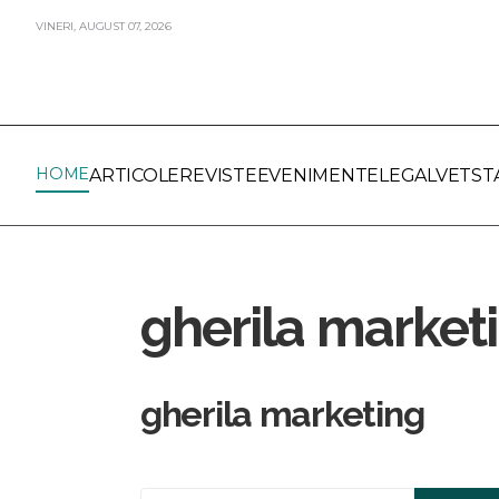
VINERI,
AUGUST
07,
2026
HOME
ARTICOLE
REVISTE
EVENIMENTE
LEGALVET
ST
gherila market
gherila marketing