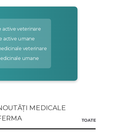
 active veterinare
e active umane
edicinale veterinare
medicinale umane
NOUTĂȚI MEDICALE
FERMA
TOATE