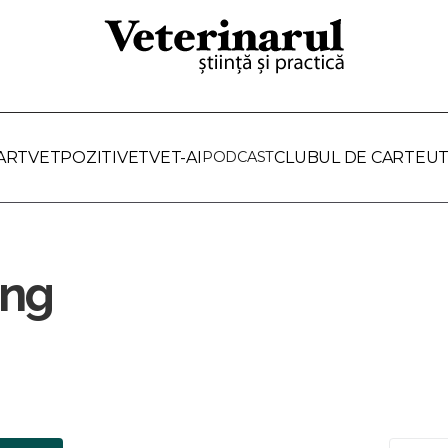
ARTVET
POZITIVET
VET-AI
PODCAST
CLUBUL DE CARTE
UT
ing