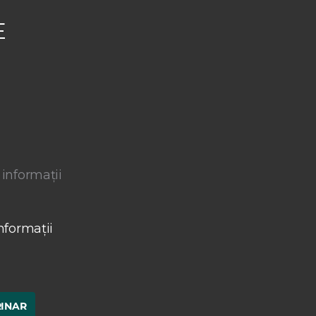
E
 informații
nformații
RINAR