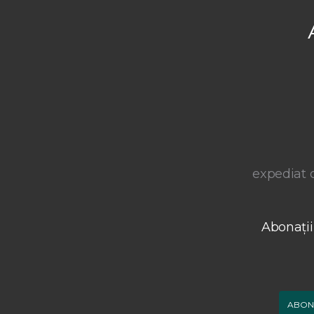
expediat o
Abonații
ABON