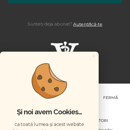
Sunteți deja abonat?
Autentifică-te
×
ȘTIINȚĂ ȘI PRACTICĂ
BUSINESS
PET
FERMĂ
Și noi avem Cookies...
NEWSLETTER
ABONARE
CONTRIBUTORI
ca toată lumea și acest website