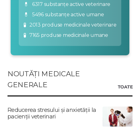
💊
6317 substanțe active veterinare
💊
5496 substanțe active umane
🧪
2013 produse medicinale veterinare
🧪
7165 produse medicinale umane
NOUTĂȚI MEDICALE
GENERALE
TOATE
Reducerea stresului și anxietății la
pacienții veterinari