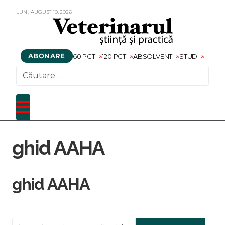
LUNI,
AUGUST
10,
2026
ABONARE
60 PCT
120 PCT
ABSOLVENT
STUD
CAUTARE
ghid AAHA
ghid AAHA
Introduceți o parte din titlu.