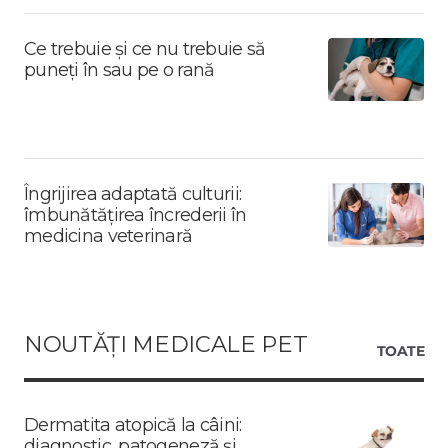
Ce trebuie și ce nu trebuie să
puneți în sau pe o rană
Îngrijirea adaptată culturii:
îmbunătățirea încrederii în
medicina veterinară
NOUTĂȚI MEDICALE PET
TOATE
Dermatita atopică la câini:
diagnostic, patogeneză și