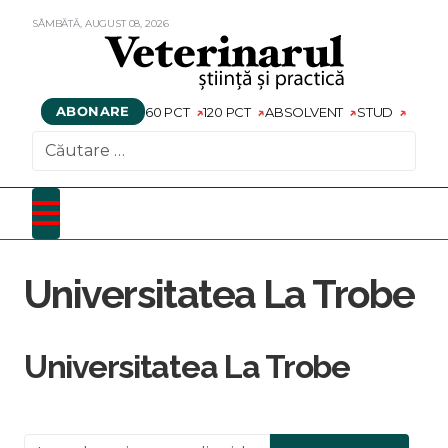
SÂMBĂTĂ,
AUGUST
08,
2026
ABONARE
60 PCT
120 PCT
ABSOLVENT
STUD
CAUTARE
Universitatea La Trobe
Universitatea La Trobe
Introduceți o parte din titlu.