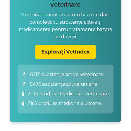
veterinare
Medicii veterinari au acum baza de date
completă cu substanțe active și
medicamente pentru tratamente bazate
pe dovezi.
Explorați VetIndex
💊
6317 substanțe active veterinare
💊
5496 substanțe active umane
🧪
2013 produse medicinale veterinare
🧪
7165 produse medicinale umane