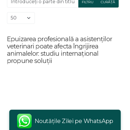
FILTRU
CURĂȚĂ
Afișare #
Epuizarea profesională a asistenților
veterinari poate afecta îngrijirea
animalelor: studiu internațional
propune soluții
Noutățile Zilei pe WhatsApp