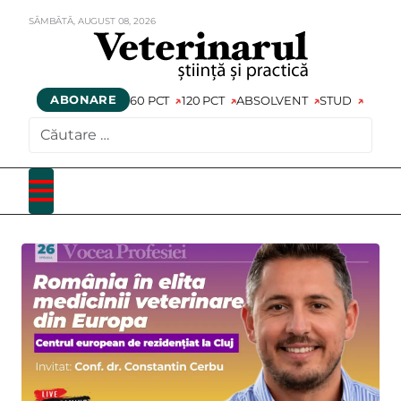
SÂMBĂTĂ,
AUGUST
08,
2026
ABONARE
60 PCT
120 PCT
ABSOLVENT
STUD
CAUTARE