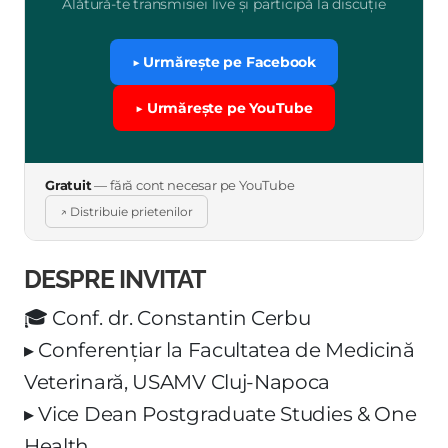
Alătură-te transmisiei live și participă la discuție
▶ Urmărește pe Facebook
▶ Urmărește pe YouTube
Gratuit
— fără cont necesar pe YouTube
↗ Distribuie prietenilor
DESPRE INVITAT
🎓 Conf. dr. Constantin Cerbu
▸ Conferențiar la Facultatea de Medicină
Veterinară, USAMV Cluj-Napoca
▸ Vice Dean Postgraduate Studies & One
Health