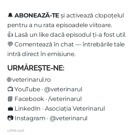
🔔
ABONEAZĂ-TE
și activează clopoțelul
pentru a nu rata episoadele viitoare.
👍 Lasă un like dacă episodul ți-a fost util.
💬 Comentează în chat — întrebările tale
intră direct în emisiune.
URMĂREȘTE-NE:
🌐 veterinarul.ro
📺 YouTube · @veterinarul
📘 Facebook · /veterinarul
💼 LinkedIn · Asociația Veterinarul
📷 Instagram · @veterinarul
17.MAI.2026