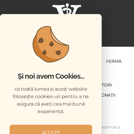
×
ȘTIINȚĂ ȘI PRACTICĂ
BUSINESS
PET
FERMĂ
Și noi avem Cookies...
NEWSLETTER
ABONARE
CONTRIBUTORI
ca toată lumea și acest website
DESCĂRCĂRI
ACREDITARE CMVRO
DONAȚII
folosește cookies-uri pentru a ne
asigura că aveți cea mai bună
CHESTIONAR
experiență.
COPYRIGHT © 2026 REVISTELE VETERINARUL. TOATE DREPTURILE
ACCEPT
REZERVATE.