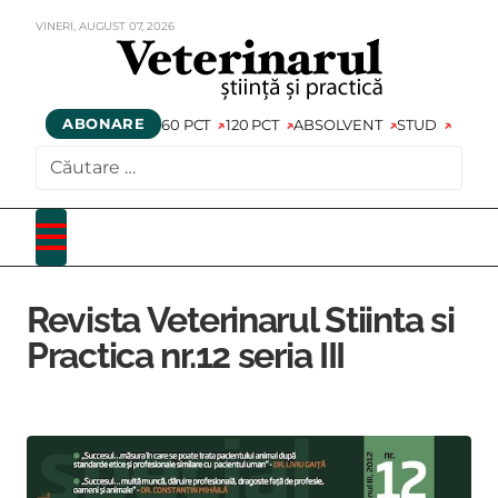
VINERI,
AUGUST
07,
2026
ABONARE
60 PCT
120 PCT
ABSOLVENT
STUD
CAUTARE
Revista Veterinarul Stiinta si
Practica nr.12 seria III