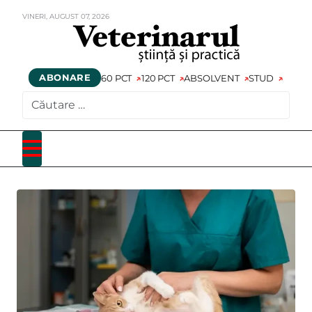
VINERI,
AUGUST
07,
2026
ABONARE
60 PCT
120 PCT
ABSOLVENT
STUD
CAUTARE