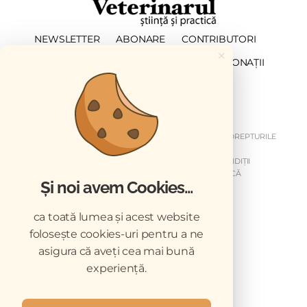
NEWSLETTER
ABONARE
CONTRIBUTORI
×
DESCĂRCĂRI
ACREDITARE CMVRO
DONAȚII
CHESTIONAR
COPYRIGHT © 2026 REVISTELE VETERINARUL. TOATE DREPTURILE
REZERVATE.
DESPRE NOI
GDPR
MY GDPR
TERMENI ȘI CONDIȚII
DISCLAIMER
ARHIVA NEWSLETTER
CODUL DE ETICĂ
Și noi avem Cookies...
MEDIA KIT
ca toată lumea și acest website
folosește cookies-uri pentru a ne
asigura că aveți cea mai bună
experiență.