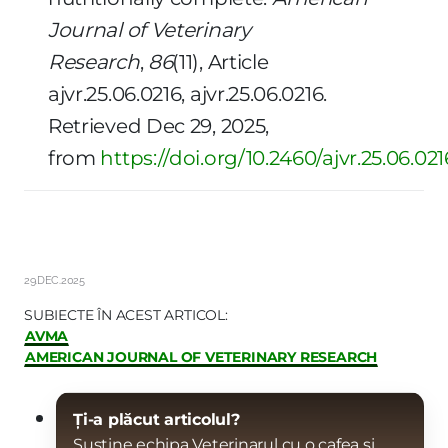
Journal of Veterinary
Research
,
86
(11), Article
ajvr.25.06.0216, ajvr.25.06.0216.
Retrieved Dec 29, 2025,
from
https://doi.org/10.2460/ajvr.25.06.021
29.DEC.2025
SUBIECTE ÎN ACEST ARTICOL:
AVMA
AMERICAN JOURNAL OF VETERINARY RESEARCH
Ți-a plăcut articolul?
Susține echipa Veterinarul cu o cafea și