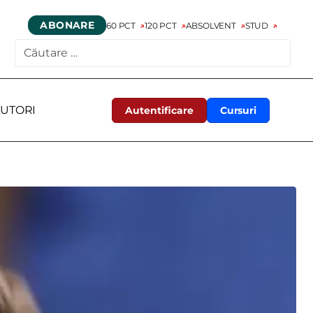
ABONARE
60 PCT
120 PCT
ABSOLVENT
STUD
CAUTARE
UTORI
Autentificare
Cursuri