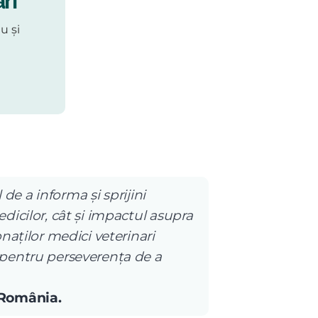
ri
u și
 de a informa și sprijini
dicilor, cât și impactul asupra
naților medici veterinari
 pentru perseverența de a
 România.