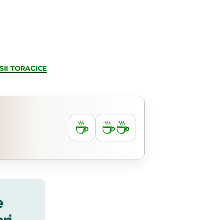
II TORACICE
☕
☕☕
e