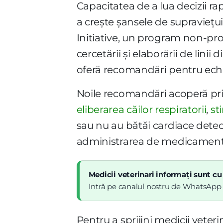
Capacitatea de a lua decizii r
a crește șansele de supraviețui
Initiative, un program non-profi
cercetării și elaborării de linii
oferă recomandări pentru echip
Noile recomandări acoperă prima
eliberarea căilor respiratorii
,
st
sau nu au bătăi cardiace detec
administrarea de medicamente pe
Medicii veterinari informați sunt cu
Intră pe canalul nostru de WhatsApp și
Pentru a sprijini medicii veter