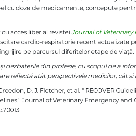
bel cu doze de medicamente, concepute pentru a 
cu acces liber al revistei
Journal of Veterinary
itare cardio-respiratorie recent actualizate pent
îngrijire pe parcursul diferitelor etape de viață.
și dezbaterile din profesie, cu scopul de a info
re reflectă atât perspectivele medicilor, cât și
t-Creedon, D. J. Fletcher, et al. “ RECOVER Guid
elines.” Journal of Veterinary Emergency and Crit
ec.70013