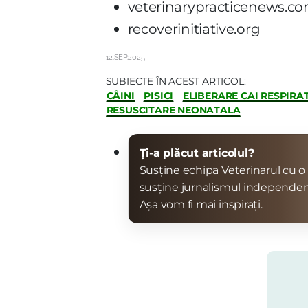
veterinarypracticenews.c
recoverinitiative.org
12.SEP.2025
SUBIECTE ÎN ACEST ARTICOL:
CÂINI
PISICI
ELIBERARE CAI RESPIRA
RESUSCITARE NEONATALA
Ți-a plăcut articolul?
Susține echipa Veterinarul cu o 
susține jurnalismul independen
Așa vom fi mai inspirați.