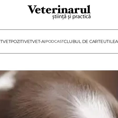
RTVET
POZITIVET
VET-AI
PODCAST
CLUBUL DE CARTE
UTILE
A