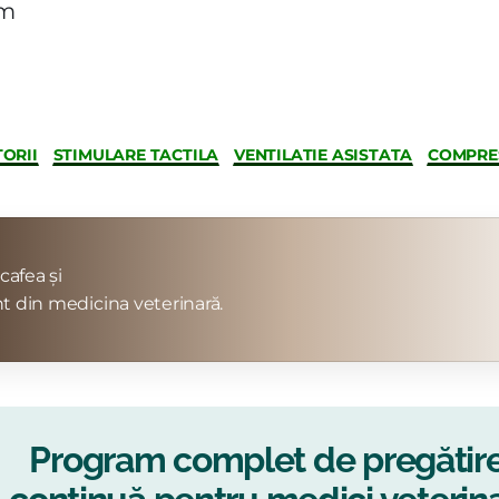
om
TORII
STIMULARE TACTILA
VENTILATIE ASISTATA
COMPRES
cafea și
t din medicina veterinară.
Program complet de pregătir