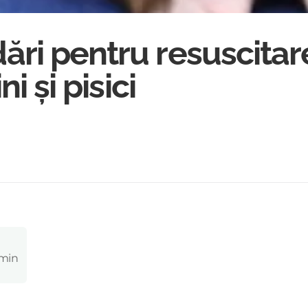
ri pentru resuscitar
i și pisici
 min