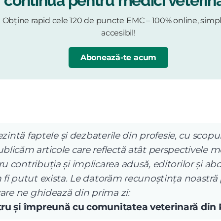
continuă pentru medici veterina
Obține rapid cele 120 de puncte EMC – 100% online, simpl
accesibil!
Abonează-te acum
ezintă faptele și dezbaterile din profesie, cu scopul
licăm articole care reflectă atât perspectivele me
 contribuția și implicarea adusă, editorilor și abo
 fi putut exista. Le datorăm recunoștința noastră
care ne ghidează din prima zi:
ntru și împreună cu comunitatea veterinară din