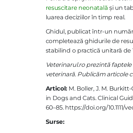
resuscitare neonatală
și un ta
luarea deciziilor în timp real.
Ghidul, publicat într-un număr 
completează ghidurile de resusc
stabilind o practică unitară de 
Veterinarul.ro
prezintă faptele 
veterinară. Publicăm articole ca
Articol:
M. Boller, J. M. Burkit
in Dogs and Cats. Clinical Guid
60–85.
https://doi.org/10.1111/v
Surse: