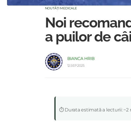
NOUTĂȚI MEDICALE
Noi recomandă
a puilor de câin
BIANCA HRIB
12.SEP.2025
:
⏱️ Durata estimată a lecturii: ~2