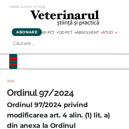
VINERI,
AUGUST
07,
2026
ABONARE
60 PCT
120 PCT
ABSOLVENT
STUD
CAUTARE
2024
Ordinul 97/2024
Ordinul 97/2024 privind
modificarea art. 4 alin. (1) lit. a)
din anexa la Ordinul