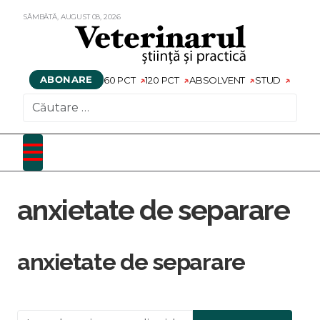
SÂMBĂTĂ,
AUGUST
08,
2026
ABONARE
60 PCT
120 PCT
ABSOLVENT
STUD
CAUTARE
anxietate de separare
anxietate de separare
Introduceți o parte din titlu.