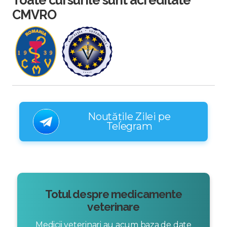
Toate cursurile sunt acreditate
CMVRO
Noutățile Zilei pe
Telegram
Totul despre medicamente
veterinare
Medicii veterinari au acum baza de date