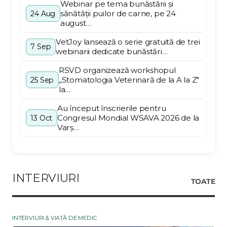
Webinar pe tema bunăstării și
sănătății puilor de carne, pe 24
24 Aug
august…
VetJoy lansează o serie gratuită de trei
7 Sep
webinarii dedicate bunăstări…
RSVD organizează workshopul
„Stomatologia Veterinară de la A la Z"
25 Sep
la…
Au început înscrierile pentru
Congresul Mondial WSAVA 2026 de la
13 Oct
Varș…
INTERVIURI
TOATE
INTERVIURI & VIAȚĂ DE MEDIC