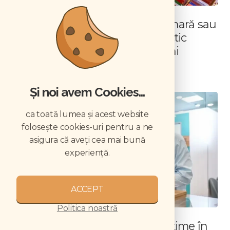
Cum importați aparatură veterinară sau
produse din afara UE: ghid practic
pentru medicii veterinari români
RESURSE UMANE
Și noi avem Cookies...
ca toată lumea și acest website
folosește cookies-uri pentru a ne
asigura că aveți cea mai bună
experiență.
ACCEPT
Politica noastră
Suprataxarea contractelor part-time în