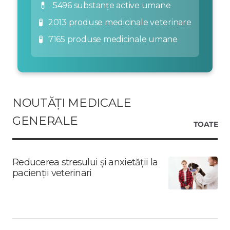
💊
5496 substanțe active umane
🧪
2013 produse medicinale veterinare
🧪
7165 produse medicinale umane
NOUTĂȚI MEDICALE
GENERALE
TOATE
Reducerea stresului și anxietății la
pacienții veterinari