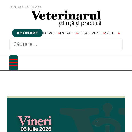
LUNI,
AUGUST
10,
2026
ABONARE
60 PCT
120 PCT
ABSOLVENT
STUD
CAUTARE