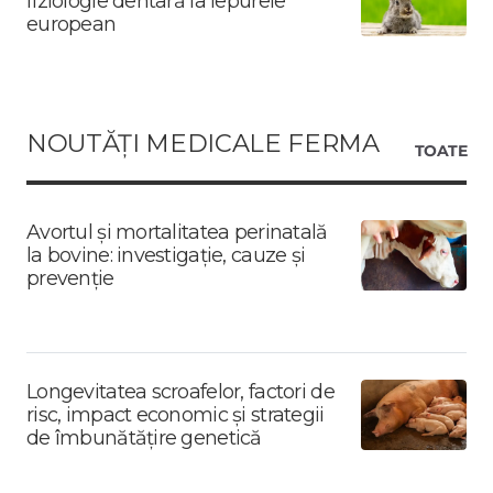
fiziologie dentară la iepurele
european
NOUTĂȚI MEDICALE FERMA
TOATE
Avortul și mortalitatea perinatală
la bovine: investigație, cauze și
prevenție
Longevitatea scroafelor, factori de
risc, impact economic și strategii
de îmbunătățire genetică