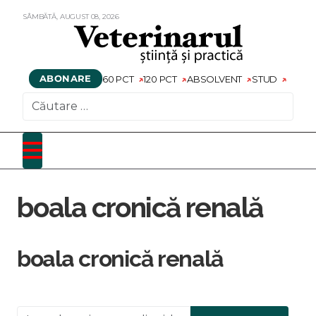
SÂMBĂTĂ,
AUGUST
08,
2026
ABONARE
60 PCT
120 PCT
ABSOLVENT
STUD
CAUTARE
boala cronică renală
boala cronică renală
Introduceți o parte din titlu.