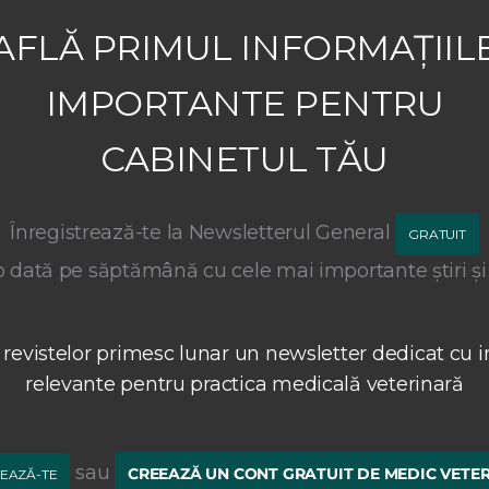
AFLĂ PRIMUL INFORMAȚIIL
IMPORTANTE PENTRU
CABINETUL TĂU
Înregistrează-te la Newsletterul General
GRATUIT
 dată pe săptămână cu cele mai importante știri și
 revistelor primesc lunar un newsletter dedicat cu i
relevante pentru practica medicală veterinară
sau
CREEAZĂ UN CONT GRATUIT DE MEDIC VETE
EAZĂ-TE