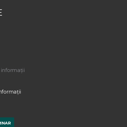
E
 informații
nformații
RINAR