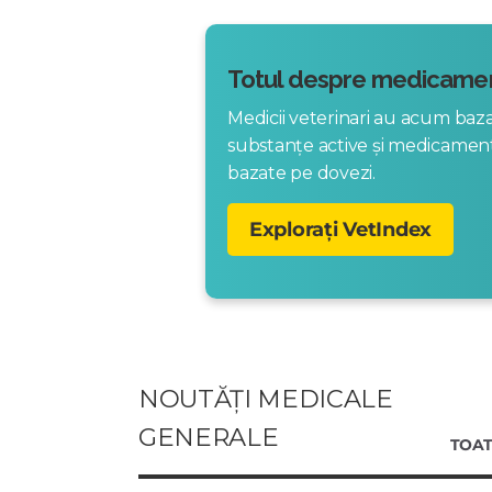
Totul despre medicamen
Medicii veterinari au acum ba
substanțe active și medicame
bazate pe dovezi.
Explorați VetIndex
NOUTĂȚI MEDICALE
GENERALE
TOAT