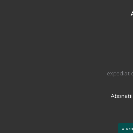
expediat o
Abonații
ABON