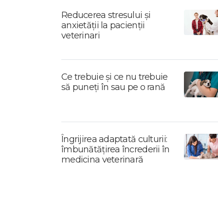
Reducerea stresului și
anxietății la pacienții
veterinari
Ce trebuie și ce nu trebuie
să puneți în sau pe o rană
Îngrijirea adaptată culturii:
îmbunătățirea încrederii în
medicina veterinară