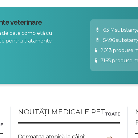
te veterinare
💊
6317 substanțe
za de date completă cu
💊
5496 substanț
nte pentru tratamente
🧪
2013 produse m
🧪
7165 produse 
NOUTĂȚI MEDICALE PET
TOATE
E
Dermatita atopică la câini: