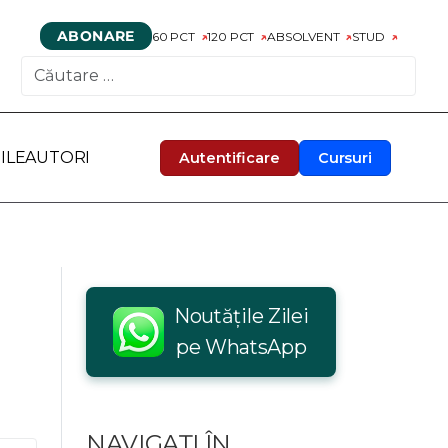
ABONARE
60 PCT
120 PCT
ABSOLVENT
STUD
CAUTARE
ILE
AUTORI
Autentificare
Cursuri
Noutățile Zilei
pe WhatsApp
NAVIGAȚI ÎN