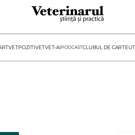
ARTVET
POZITIVET
VET-AI
PODCAST
CLUBUL DE CARTE
UT