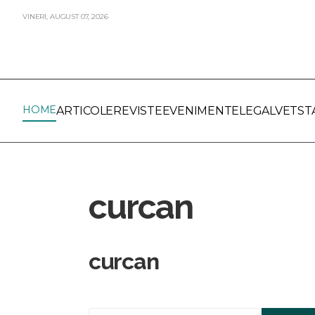
VINERI,
AUGUST
07,
2026
HOME
ARTICOLE
REVISTE
EVENIMENTE
LEGALVET
ST
curcan
curcan