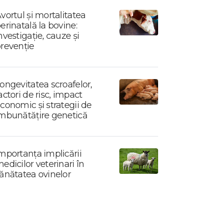
vortul și mortalitatea
erinatală la bovine:
nvestigație, cauze și
revenție
ongevitatea scroafelor,
actori de risc, impact
conomic și strategii de
mbunătățire genetică
mportanța implicării
edicilor veterinari în
ănătatea ovinelor