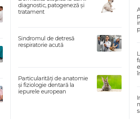
diagnostic, patogeneză și
A
tratament
p
i
p
Sindromul de detresă
respiratorie acută
L
f
e
î
Particularități de anatomie
și fiziologie dentară la
iepurele european
I
m
s