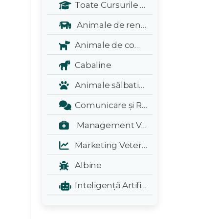
Toate Cursurile Veterinarul:
Animale de renta
Animale de companie
Cabaline
Animale sălbatice și exotice
Comunicare și Relații Publice
Management Veterinar
Marketing Veterinar
Albine
Inteligență Artificială - A.I.