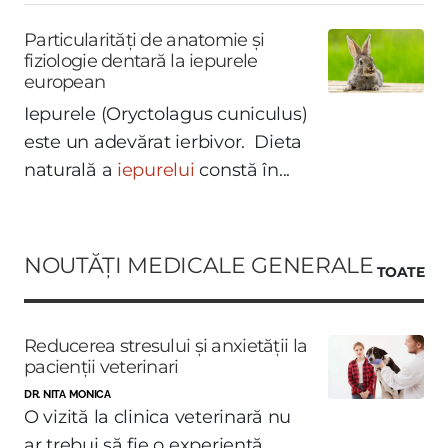
Particularități de anatomie și
fiziologie dentară la iepurele
european
Iepurele (Oryctolagus cuniculus)
este un adevărat ierbivor. Dieta
naturală a
iepurelui
constă în...
NOUTĂȚI MEDICALE GENERALE
TOATE
Reducerea stresului și anxietății la
pacienții veterinari
DR. NITA MONICA
O vizită la clinica veterinară nu
ar trebui să fie o experiență