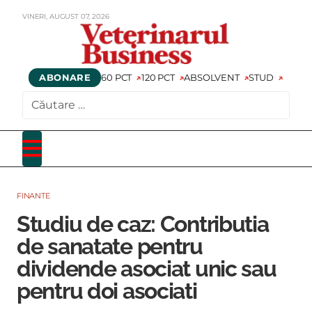
VINERI,
AUGUST
07,
2026
ABONARE
60 PCT
120 PCT
ABSOLVENT
STUD
CAUTARE
FINANTE
Studiu de caz: Contributia
de sanatate pentru
dividende asociat unic sau
pentru doi asociati