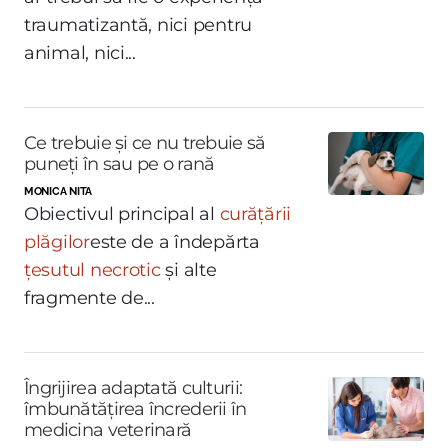
traumatizantă, nici pentru
animal, nici...
Ce trebuie și ce nu trebuie să
puneți în sau pe o rană
MONICA NITA
Obiectivul principal al
curățării
plăgilor
este de a îndepărta
țesutul necrotic
și alte
fragmente de...
Îngrijirea adaptată culturii:
îmbunătățirea încrederii în
medicina veterinară