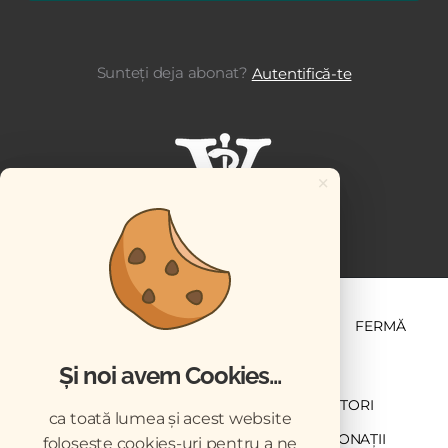
Sunteți deja abonat?
Autentifică-te
×
ȘTIINȚĂ ȘI PRACTICĂ
BUSINESS
PET
FERMĂ
Și noi avem Cookies...
NEWSLETTER
ABONARE
CONTRIBUTORI
ca toată lumea și acest website
DESCĂRCĂRI
ACREDITARE CMVRO
DONAȚII
folosește cookies-uri pentru a ne