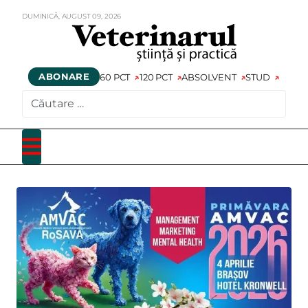
DUMINICĂ,
AUGUST
09,
2026
ABONARE
60 PCT
120 PCT
ABSOLVENT
STUD
CAUTARE