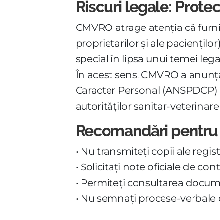
Riscuri legale: Prote
CMVRO atrage atenția că furniza
proprietarilor și ale pacienților
special în lipsa unui temei lega
În acest sens, CMVRO a anunțat
Caracter Personal (ANSPDCP) în 
autorităților sanitar-veterinare
Recomandări pentru
• Nu transmiteți copii ale regis
• Solicitați note oficiale de c
• Permiteți consultarea documen
• Nu semnați procese-verbale d