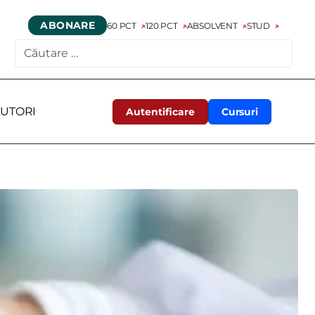
ABONARE
60 PCT
120 PCT
ABSOLVENT
STUD
CAUTARE
UTORI
Autentificare
Cursuri