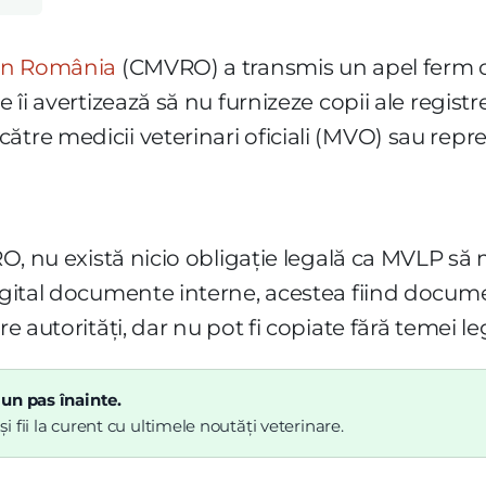
din România
(CMVRO) a transmis un apel ferm că
e îi avertizează să nu furnizeze copii ale registre
ătre medicii veterinari oficiali (MVO) sau repr
VRO, nu există nicio obligație legală ca MVLP să 
igital documente interne, acestea fiind document
re autorități, dar nu pot fi copiate fără temei le
 un pas înainte.
 fii la curent cu ultimele noutăți veterinare.