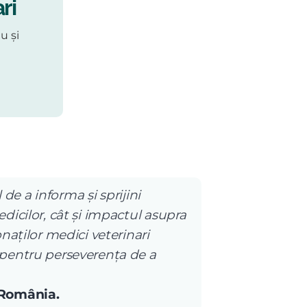
ri
u și
 de a informa și sprijini
dicilor, cât și impactul asupra
naților medici veterinari
 pentru perseverența de a
 România.