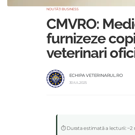
NOUTĂȚI BUSINESS
CMVRO: Medicii
furnizeze copi
veterinari ofi
ECHIPA VETERINARUL.RO
30.IUL.2025
:
⏱️ Durata estimată a lecturii: ~2