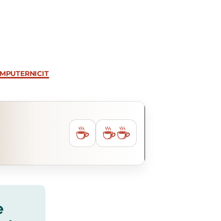
IMPUTERNICIT
☕
☕☕
e