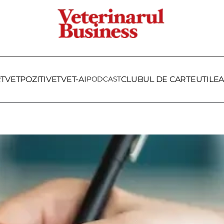
RTVET
POZITIVET
VET-AI
PODCAST
CLUBUL DE CARTE
UTILE
A