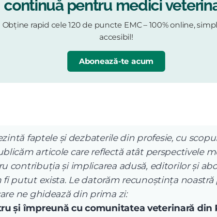
continuă pentru medici veterina
Obține rapid cele 120 de puncte EMC – 100% online, simpl
accesibil!
Abonează-te acum
ezintă faptele și dezbaterile din profesie, cu scopul
licăm articole care reflectă atât perspectivele me
 contribuția și implicarea adusă, editorilor și abo
 fi putut exista. Le datorăm recunoștința noastră
care ne ghidează din prima zi:
ntru și împreună cu comunitatea veterinară din