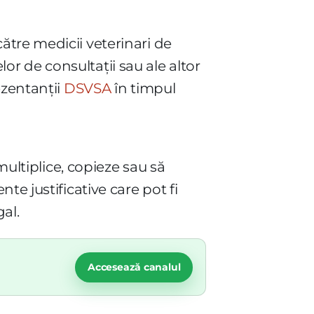
tre medicii veterinari de
lor de consultații sau ale altor
ezentanții
DSVSA
în timpul
multiplice, copieze sau să
e justificative care pot fi
gal.
Accesează canalul