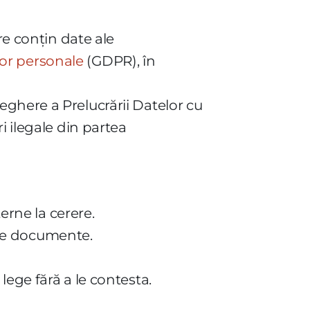
re conțin date ale
lor personale
(GDPR), în
ghere a Prelucrării Datelor cu
i ilegale din partea
erne la cerere.
e de documente.
lege fără a le contesta.