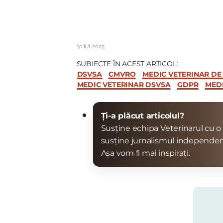
30.IUL.2025
SUBIECTE ÎN ACEST ARTICOL:
DSVSA
CMVRO
MEDIC VETERINAR DE
MEDIC VETERINAR DSVSA
GDPR
MEDI
Ți-a plăcut articolul?
Susține echipa Veterinarul cu o 
susține jurnalismul independen
Așa vom fi mai inspirați.