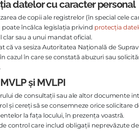
cția datelor cu caracter personal
rea de copii ale registrelor (în special cele ca
) poate încălca legislația privind
protecția date
l clar sau a unui mandat oficial.
 că va sesiza Autoritatea Națională de Suprave
cazul în care se constată abuzuri sau solicităr
.
 MVLP și MVLPI
trului de consultații sau ale altor documente int
ontrol și cereți să se consemneze orice solicitar
telor la fața locului, în prezența voastră.
e control care includ obligații neprevăzute de 