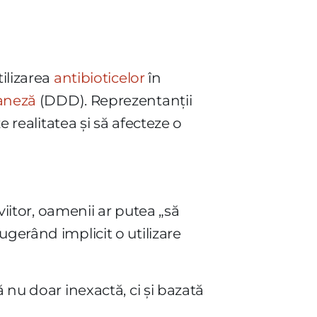
tilizarea
antibioticelor
în
Daneză
(DDD). Reprezentanții
e realitatea și să afecteze o
viitor, oamenii ar putea „să
gerând implicit o utilizare
 nu doar inexactă, ci și bazată