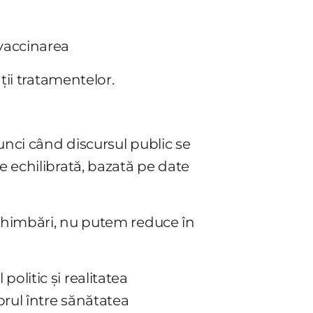
 vaccinarea
ții tratamentelor.
tunci când discursul public se
e echilibrată, bazată pe date
schimbări, nu putem reduce în
olitic și realitatea
brul între sănătatea