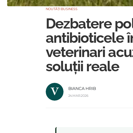
NOUTĂȚI BUSINESS
Dezbatere pol
antibioticele 
veterinari acuz
soluții reale
BIANCA HRIB
24.MAR.2026