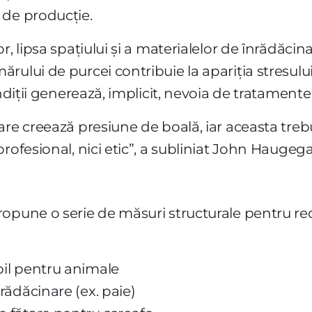
 de producție.
r, lipsa spațiului și a materialelor de înrădăci
rului de purcei contribuie la apariția stresul
ondiții generează, implicit, nevoia de tratament
re creează presiune de boală, iar aceasta trebui
rofesional, nici etic”, a subliniat John Haugeg
ropune o serie de măsuri structurale pentru 
bil pentru animale
nrădăcinare (ex. paie)