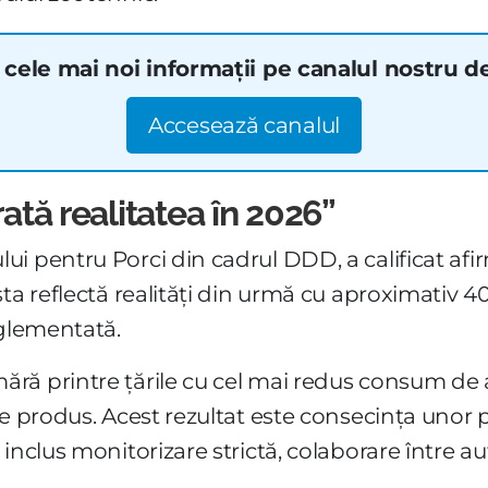
cele mai noi informații pe canalul nostru d
Accesează canalul
rată realitatea în 2026”
i pentru Porci din cadrul DDD, a calificat afir
ta reflectă realități din urmă cu aproximativ 40
eglementată.
ră printre țările cu cel mai redus consum de a
de produs. Acest rezultat este consecința unor
inclus monitorizare strictă, colaborare între aut