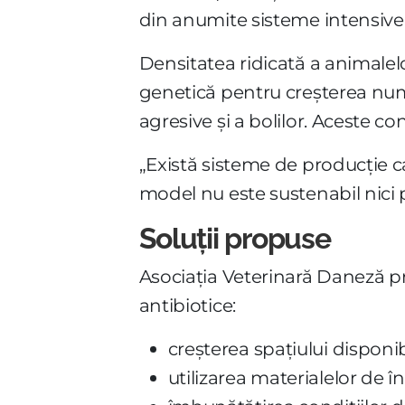
din anumite sisteme intensive
Densitatea ridicată a animalelo
genetică pentru creșterea numă
agresive și a bolilor. Aceste c
„Există sisteme de producție ca
model nu este sustenabil nici p
Soluții propuse
Asociația Veterinară Daneză p
antibiotice:
creșterea spațiului disponi
utilizarea materialelor de î