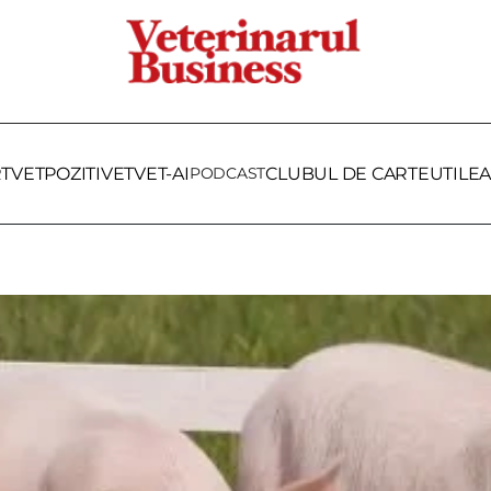
RTVET
POZITIVET
VET-AI
PODCAST
CLUBUL DE CARTE
UTILE
A