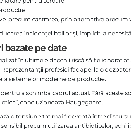
e fătare pentru scroafe
eproducție
ive, precum castrarea, prin alternative precum
cerea incidenței bolilor și, implicit, a necesită
i bazate pe date
lizat în ultimele decenii riscă să fie ignorat a
Reprezentanții profesiei fac apel la o dezbater
eală a sistemelor moderne de producție.
ă pentru a schimba cadrul actual. Fără aceste 
iotice”, concluzionează Haugegaard.
 o tensiune tot mai frecventă între discursul p
ensibil precum utilizarea antibioticelor, echili