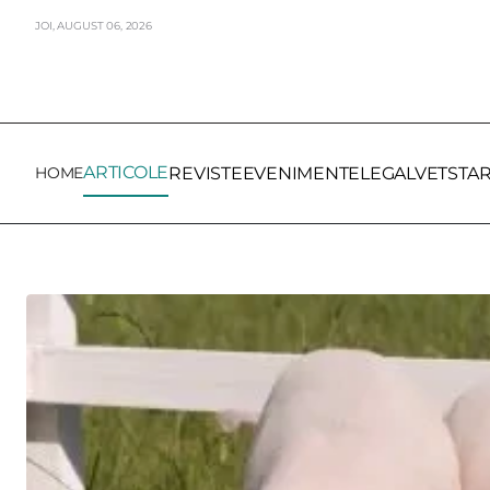
JOI,
AUGUST
06,
2026
ARTICOLE
HOME
REVISTE
EVENIMENTE
LEGALVET
STA