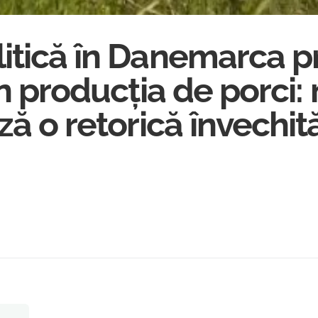
itică în Danemarca pr
în producția de porci:
ă o retorică învechită 