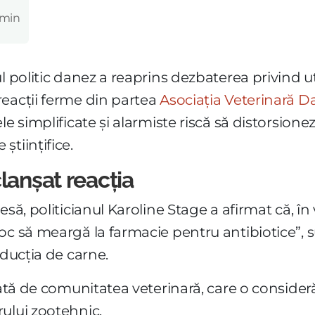
 min
l politic danez a reaprins dezbaterea privind u
reacții ferme din partea
Asociația Veterinară 
e simplificate și alarmiste riscă să distorsionez
tiințifice.
lanșat reacția
să, politicianul Karoline Stage a afirmat că, în 
oc să meargă la farmacie pentru antibiotice”, su
oducția de carne.
cată de comunitatea veterinară, care o consideră
ului zootehnic.