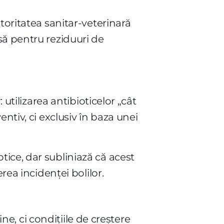
toritatea sanitar-veterinară
să pentru reziduuri de
 utilizarea antibioticelor „cât
ntiv, ci exclusiv în baza unei
ice, dar subliniază că acest
rea incidenței bolilor.
ine, ci condițiile de creștere