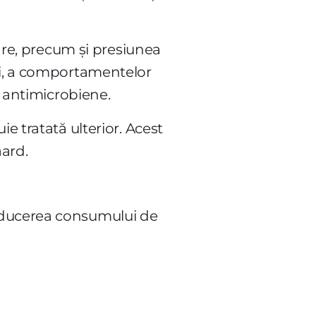
nare, precum și presiunea
ui, a comportamentelor
e antimicrobiene.
e tratată ulterior. Acest
aard.
reducerea consumului de