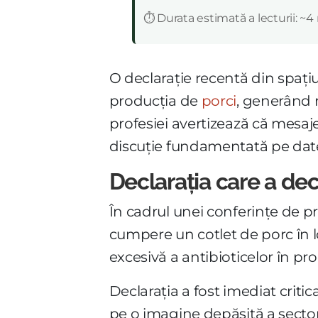
:
⏱️ Durata estimată a lecturii: ~4
O declarație recentă din spațiu
producția de
porci
, generând 
profesiei avertizează că mesajel
discuție fundamentată pe date ș
Declarația care a dec
În cadrul unei conferințe de pre
cumpere un cotlet de porc în l
excesivă a antibioticelor în pr
Declarația a fost imediat criti
pe o imagine depășită a sector