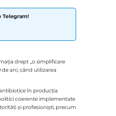
e Telegram!
mația drept „o simplificare
 de ani, când utilizarea
ntibiotice în producția
 politici coerente implementate
orități și profesioniști, precum