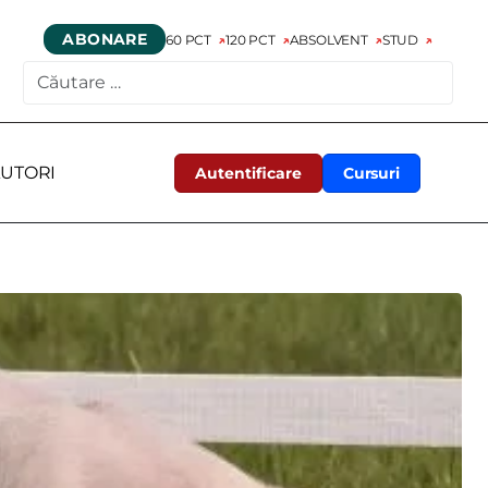
ABONARE
60 PCT
120 PCT
ABSOLVENT
STUD
CAUTARE
UTORI
Autentificare
Cursuri