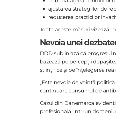
îmbunătățirea condițiilor d
ajustarea strategiilor de r
reducerea practicilor invaz
Toate aceste măsuri vizează redu
Nevoia unei dezbater
DDD subliniază că progresul rea
bazează pe percepții depășite. 
științifice și pe înțelegerea r
„Este nevoie de voință politic
continuare consumul de antib
Cazul din Danemarca evidențiază
profesională. Într-un domeniu s