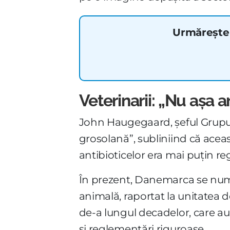
Urmărește 
Veterinarii: „Nu așa a
John Haugegaard, șeful Grupulu
grosolană”, subliniind că aceas
antibioticelor era mai puțin r
În prezent, Danemarca se numă
animală, raportat la unitatea 
de-a lungul decadelor, care au 
și reglementări riguroase.