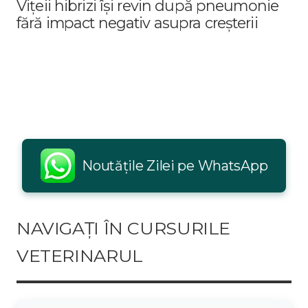
Vițeii hibrizi își revin după pneumonie
fără impact negativ asupra creșterii
Noutățile Zilei pe WhatsApp
NAVIGAȚI ÎN CURSURILE
VETERINARUL