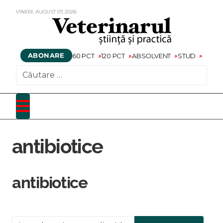
VINERI,
AUGUST
07,
2026
ABONARE
60 PCT
120 PCT
ABSOLVENT
STUD
CAUTARE
antibiotice
antibiotice
Introduceți o parte din titlu.