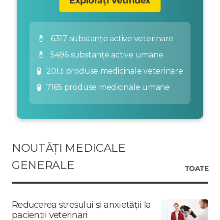
Explorați VetIndex
💊
6317 substanțe active veterinare
💊
5496 substanțe active umane
🧪
2013 produse medicinale veterinare
🧪
7165 produse medicinale umane
NOUTĂȚI MEDICALE
GENERALE
TOATE
Reducerea stresului și anxietății la
pacienții veterinari