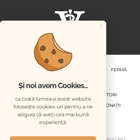
×
ȘTIINȚĂ ȘI PRACTICĂ
BUSINESS
PET
FERMĂ
Și noi avem Cookies...
NEWSLETTER
ABONARE
CONTRIBUTORI
ca toată lumea și acest website
DESCĂRCĂRI
ACREDITARE CMVRO
DONAȚII
folosește cookies-uri pentru a ne
asigura că aveți cea mai bună
CHESTIONAR
experiență.
COPYRIGHT © 2026 REVISTELE VETERINARUL. TOATE DREPTURILE