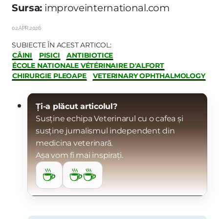
Sursa:
improveinternational.com
02.APR.2026
SUBIECTE ÎN ACEST ARTICOL:
CÂINI
PISICI
ANTIBIOTICE
ÉCOLE NATIONALE VÉTÉRINAIRE D'ALFORT
CHIRURGIE PLEOAPE
VETERINARY OPHTHALMOLOGY
Ți-a plăcut articolul?
Susține echipa Veterinarul cu o cafea și
susține jurnalismul independent din
medicina veterinară.
Așa vom fi mai inspirați.
☕
☕☕