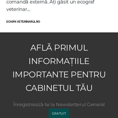
comandă externă. Ați găsit un ecograf
veterinar...
ECHIPA VETERINARUL.RO
AFLĂ PRIMUL
INFORMAȚIILE
IMPORTANTE PENTRU
CABINETUL TĂU
Înregistrează-te la Newsletterul General
GRATUIT