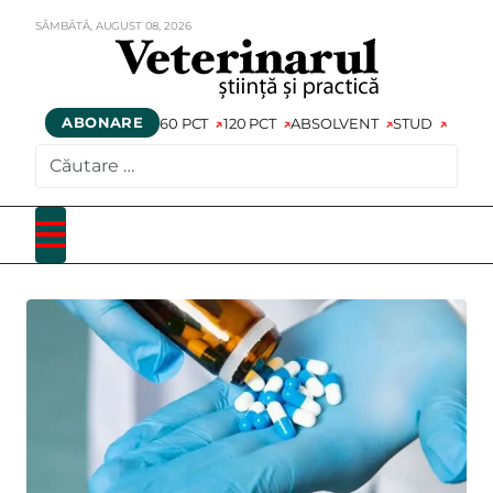
SÂMBĂTĂ,
AUGUST
08,
2026
ABONARE
60 PCT
120 PCT
ABSOLVENT
STUD
CAUTARE