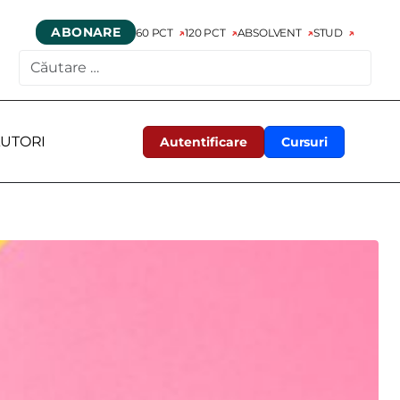
ABONARE
60 PCT
120 PCT
ABSOLVENT
STUD
CAUTARE
UTORI
Autentificare
Cursuri