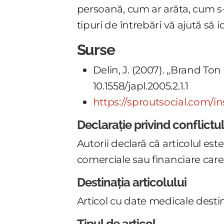
persoană, cum ar arăta, cum s-
tipuri de întrebări vă ajută să 
Surse
Delin, J. (2007). „Brand Ton
10.1558/japl.2005.2.1.1
https://sproutsocial.com/i
Declarație privind conflictu
Autorii declară că articolul est
comerciale sau financiare care 
Destinația articolului
Articol cu date medicale destin
Tipul de articol