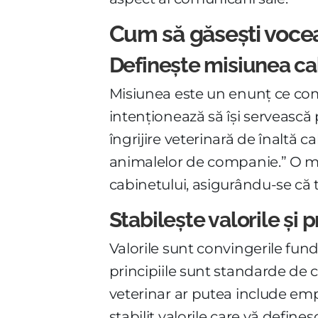
Cum să găsești voce
Definește misiunea ca
Misiunea este un enunț ce comu
intenționează să își servească 
îngrijire veterinară de înaltă 
animalelor de companie.” O misi
cabinetului, asigurându-se că 
Stabilește valorile și p
Valorile sunt convingerile fun
principiile sunt standarde de c
veterinar ar putea include empa
stabilit valorile care vă define