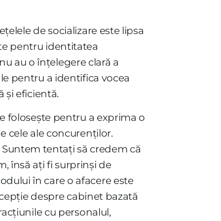
țelele de socializare este lipsa
te pentru identitatea
u au o înțelegere clară a
le pentru a identifica vocea
și eficientă.
 le folosește pentru a exprima o
e cele ale concurenților.
. Suntem tentați să credem că
însă ați fi surprinși de
odului în care o afacere este
percepție despre cabinet bazată
racțiunile cu personalul,