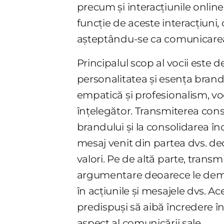
precum și interacțiunile online
funcție de aceste interacțiuni, 
așteptându-se ca comunicarea 
Principalul scop al vocii este 
personalitatea și esența brand
empatică și profesionalism, voc
înțelegător. Transmiterea const
brandului și la consolidarea în
mesaj venit din partea dvs. de
valori. Pe de altă parte, trans
argumentare deoarece le demons
în acțiunile și mesajele dvs. A
predispuși să aibă încredere în
aspect al comunicării sale.