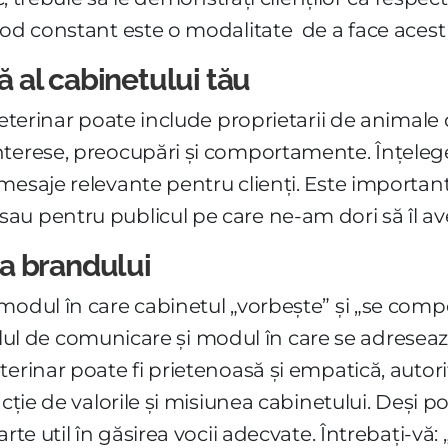
mod constant este o modalitate de a face acest 
tă al cabinetului tău
 veterinar poate include proprietarii de anima
terese, preocupări și comportamente. Înțeleger
mesaje relevante pentru clienți. Este important
au pentru publicul pe care ne-am dori să îl a
a brandului
 modul în care cabinetul „vorbește” și „se com
 stilul de comunicare și modul în care se adrese
erinar poate fi prietenoasă și empatică, autorit
ncție de valorile și misiunea cabinetului. Deși p
rte util în găsirea vocii adecvate. Întrebați-vă: