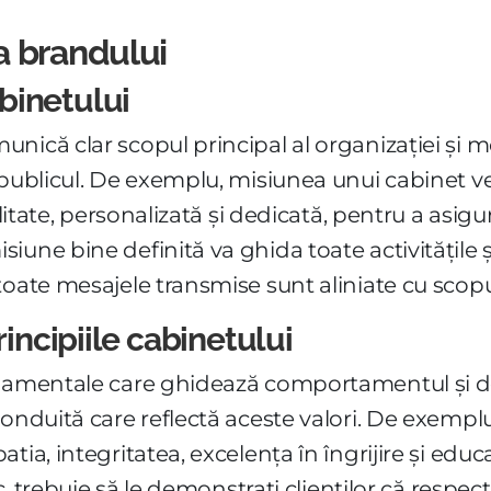
a brandului
binetului
nică clar scopul principal al organizației și m
publicul. De exemplu, misiunea unui cabinet vet
calitate, personalizată și dedicată, pentru a asi
une bine definită va ghida toate activitățile ș
toate mesajele transmise sunt aliniate cu scopu
rincipiile cabinetului
damentale care ghidează comportamentul și deci
onduită care reflectă aceste valori. De exemplu
tia, integritatea, excelența în îngrijire și educ
sc, trebuie să le demonstrați clienților că respect