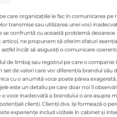
pe care organizațiile le fac în comunicarea pe re
lor transmise sau utilizarea unei voci inadecva
le se confruntă cu această problemă deoarece n
t articol, ne propunem să oferim sfaturi esenția
 astfel încât să asigurați o comunicare coerentă 
ilul de limbaj sau registrul pe care o companie
n set de valori care vor diferenția brandul său d
nica cu o anumită voce poate părea exagerată
 este un detaliu pe care doar noi îl observăm, 
e o voce inadecvată a brandului o are asupra m
potențiali clienți. Clienții dvs. își formează o 
ste experiențe includ vizitele în cabinet și inte