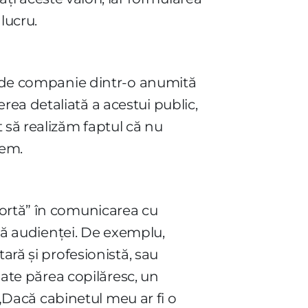
lucru.
le de companie dintr-o anumită
ea detaliată a acestui public,
 să realizăm faptul că nu
vem.
portă” în comunicarea cu
ază audienței. De exemplu,
ară și profesionistă, sau
oate părea copilăresc, un
 „Dacă cabinetul meu ar fi o