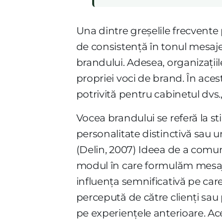
Una dintre greșelile frecvente 
de consistență în tonul mesaje
brandului. Adesea, organizații
propriei voci de brand. În aces
potrivită pentru cabinetul dvs.,
Vocea brandului se referă la st
personalitate distinctivă sau u
(Delin, 2007) Ideea de a comu
modul în care formulăm mesajele
influența semnificativă pe car
percepută de către clienți sau 
pe experiențele anterioare. Ace