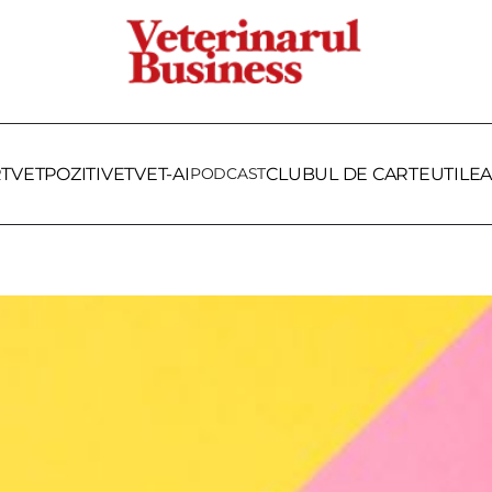
RTVET
POZITIVET
VET-AI
PODCAST
CLUBUL DE CARTE
UTILE
A