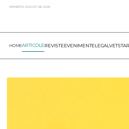
SÂMBĂTĂ,
AUGUST
08,
2026
ARTICOLE
HOME
REVISTE
EVENIMENTE
LEGALVET
STA