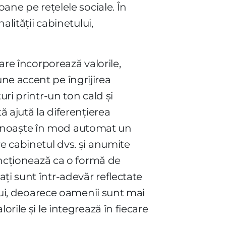
oane pe rețelele sociale. În
alității cabinetului,
are încorporează valorile,
ne accent pe îngrijirea
uri printr-un ton cald și
ă ajută la diferențierea
 recunoaște în mod automat un
re cabinetul dvs. și anumite
funcționează ca o formă de
ți sunt într-adevăr reflectate
ului, deoarece oamenii sunt mai
rile și le integrează în fiecare