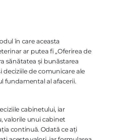
odul în care aceasta
erinar ar putea fi „Oferirea de
gura sănătatea și bunăstarea
i deciziile de comunicare ale
l fundamental al afacerii.
ziile cabinetului, iar
, valorile unui cabinet
ația continuă. Odată ce ați
ați aceste valori, iar formularea