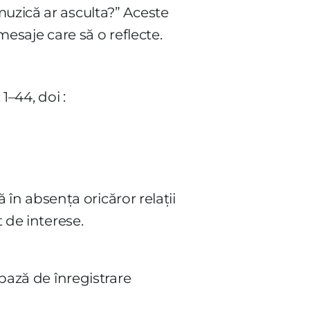
muzică ar asculta?” Aceste
 mesaje care să o reflecte.
, 1–44, doi :
ă în absența oricăror relații
 de interese.
 bază de înregistrare