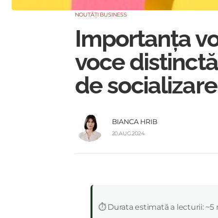
NOUTĂȚI BUSINESS
Importanța voc
voce distinct
de socializare
BIANCA HRIB
20.AUG.2024
:
⏱️ Durata estimată a lecturii: ~5