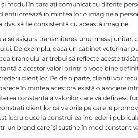
 și modul în care ați comunicat cu diferite pers
clienții creează în mintea lor o imagine a person
dvs. să fie consistentă cu această imagine.
de a se asigura transmiterea unui mesaj unitar, c
ului. De exemplu, dacă un cabinet veterinar pu
ea brandului ar trebui să reflecte aceste trăsăt
antă a acestor valori printr-o voce bine definit
crederii clienților. Pe de o parte, clienții vor
oarece în mintea acestora există o asociere înt
miterea constantă a valorilor care vă definesc 
trați clienților că valorile pe care le promova
cest lucru duce la construirea încrederii public
tr-un brand care își susține în mod constant valo