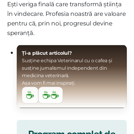
Ești veriga finală care transformă știința
în vindecare. Profesia noastră are valoare
pentru că, prin noi, progresul devine
speranță.
Ți-a plăcut articolul?
Susține echipa Veterinarul cu o cafea și
susține jurnalismul independent din
medicina veterinară.
Așa vom fi mai inspirați.
☕
☕☕