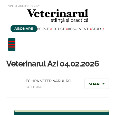
VINERI,
AUGUST
07,
2026
ABONARE
60 PCT
120 PCT
ABSOLVENT
STUD
Veterinarul Azi 04.02.2026
ECHIPA VETERINARUL.RO
SHARE
04.FEB.2026