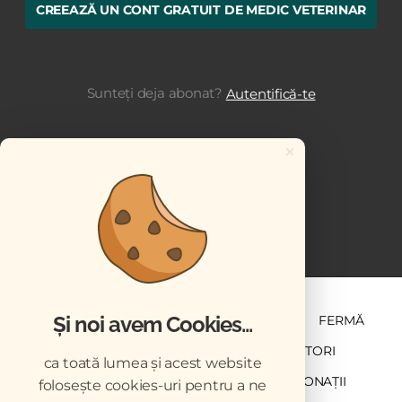
CREEAZĂ UN CONT GRATUIT DE MEDIC VETERINAR
Sunteți deja abonat?
Autentifică-te
×
Și noi avem Cookies...
ȘTIINȚĂ ȘI PRACTICĂ
BUSINESS
PET
FERMĂ
NEWSLETTER
ABONARE
CONTRIBUTORI
ca toată lumea și acest website
DESCĂRCĂRI
ACREDITARE CMVRO
DONAȚII
folosește cookies-uri pentru a ne