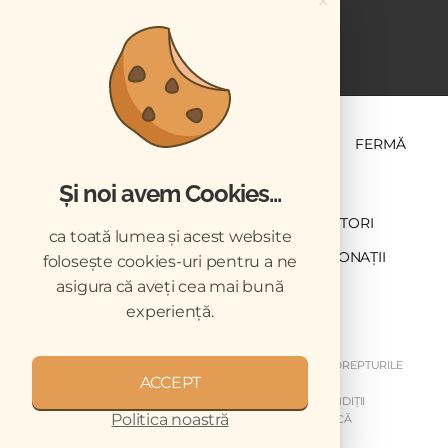
×
ȘTIINȚĂ ȘI PRACTICĂ
BUSINESS
PET
FERMĂ
Și noi avem Cookies...
NEWSLETTER
ABONARE
CONTRIBUTORI
ca toată lumea și acest website
DESCĂRCĂRI
ACREDITARE CMVRO
DONAȚII
folosește cookies-uri pentru a ne
asigura că aveți cea mai bună
CHESTIONAR
experiență.
COPYRIGHT © 2026 REVISTELE VETERINARUL. TOATE DREPTURILE
ACCEPT
REZERVATE.
DESPRE NOI
GDPR
MY GDPR
TERMENI ȘI CONDIȚII
Politica noastră
DISCLAIMER
ARHIVA NEWSLETTER
CODUL DE ETICĂ
MEDIA KIT