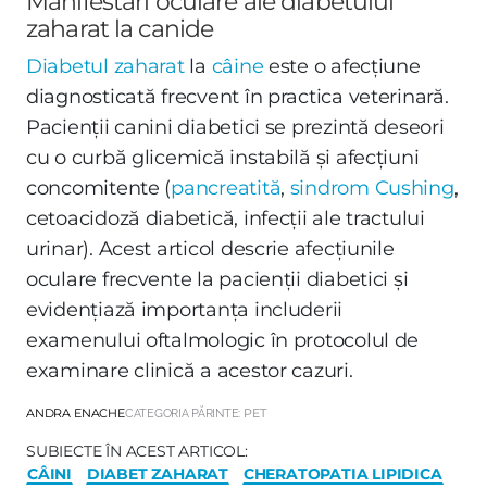
Manifestări oculare ale diabetului
zaharat la canide
Diabetul zaharat
la
câine
este o afecțiune
diagnosticată frecvent în practica veterinară.
Pacienții canini diabetici se prezintă deseori
cu o curbă glicemică instabilă și afecțiuni
concomitente (
pancreatită
,
sindrom Cushing
,
cetoacidoză diabetică, infecții ale tractului
urinar). Acest articol descrie afecțiunile
oculare frecvente la pacienții diabetici și
evidențiază importanța includerii
examenului oftalmologic în protocolul de
examinare clinică a acestor cazuri.
ANDRA ENACHE
CATEGORIA PĂRINTE:
PET
SUBIECTE ÎN ACEST ARTICOL:
CÂINI
DIABET ZAHARAT
CHERATOPATIA LIPIDICA