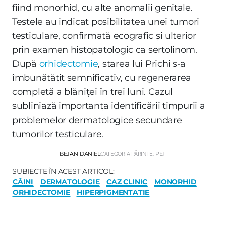
fiind monorhid, cu alte anomalii genitale.
Testele au indicat posibilitatea unei tumori
testiculare, confirmată ecografic și ulterior
prin examen histopatologic ca sertolinom.
După
orhidectomie
, starea lui Prichi s-a
îmbunătățit semnificativ, cu regenerarea
completă a blăniței în trei luni. Cazul
subliniază importanța identificării timpurii a
problemelor dermatologice secundare
tumorilor testiculare.
BEJAN DANIEL
CATEGORIA PĂRINTE:
PET
SUBIECTE ÎN ACEST ARTICOL:
CÂINI
DERMATOLOGIE
CAZ CLINIC
MONORHID
ORHIDECTOMIE
HIPERPIGMENTATIE