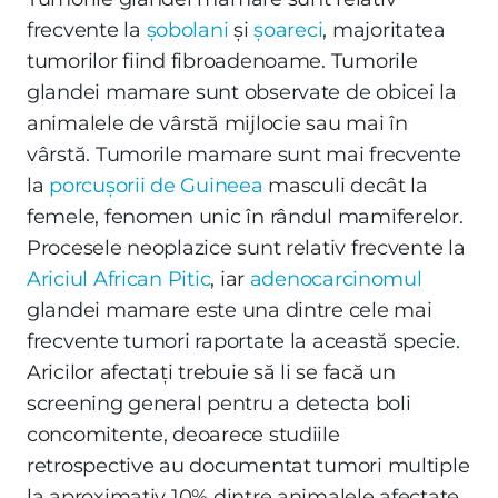
frecvente la
șobolani
și
șoareci
, majoritatea
tumorilor fiind fibroadenoame. Tumorile
glandei mamare sunt observate de obicei la
animalele de vârstă mijlocie sau mai în
vârstă. Tumorile mamare sunt mai frecvente
la
porcușorii de Guineea
masculi decât la
femele, fenomen unic în rândul mamiferelor.
Procesele neoplazice sunt relativ frecvente la
Ariciul African Pitic
, iar
adenocarcinomul
glandei mamare este una dintre cele mai
frecvente tumori raportate la această specie.
Aricilor afectați trebuie să li se facă un
screening general pentru a detecta boli
concomitente, deoarece studiile
retrospective au documentat tumori multiple
la aproximativ 10% dintre animalele afectate.