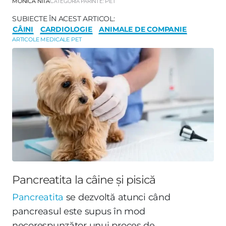
MONICA NITA
CATEGORIA PĂRINTE:
PET
SUBIECTE ÎN ACEST ARTICOL:
CÂINI
CARDIOLOGIE
ANIMALE DE COMPANIE
ARTICOLE MEDICALE PET
Pancreatita la câine și pisică
Pancreatita
se dezvoltă atunci când
pancreasul este supus în mod
necorespunzător unui proces de