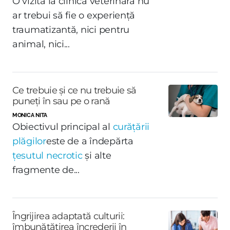
O vizită la clinica veterinară nu
ar trebui să fie o experiență
traumatizantă, nici pentru
animal, nici...
Ce trebuie și ce nu trebuie să
puneți în sau pe o rană
MONICA NITA
Obiectivul principal al
curățării
plăgilor
este de a îndepărta
țesutul necrotic
și alte
fragmente de...
Îngrijirea adaptată culturii:
îmbunătățirea încrederii în