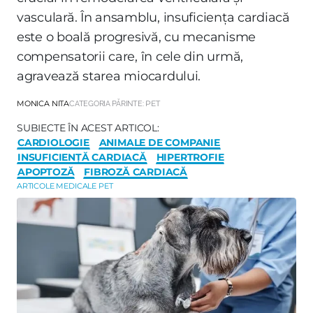
vasculară. În ansamblu, insuficiența cardiacă
este o boală progresivă, cu mecanisme
compensatorii care, în cele din urmă,
agravează starea miocardului.
MONICA NITA
CATEGORIA PĂRINTE:
PET
SUBIECTE ÎN ACEST ARTICOL:
CARDIOLOGIE
ANIMALE DE COMPANIE
INSUFICIENȚĂ CARDIACĂ
HIPERTROFIE
APOPTOZĂ
FIBROZĂ CARDIACĂ
ARTICOLE MEDICALE PET