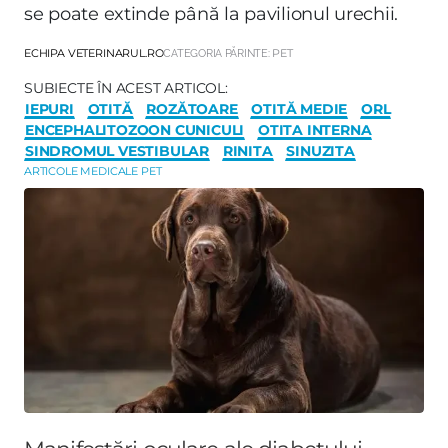
se poate extinde până la pavilionul urechii.
ECHIPA VETERINARUL.RO
CATEGORIA PĂRINTE:
PET
SUBIECTE ÎN ACEST ARTICOL:
IEPURI
OTITĂ
ROZĂTOARE
OTITĂ MEDIE
ORL
ENCEPHALITOZOON CUNICULI
OTITA INTERNA
SINDROMUL VESTIBULAR
RINITA
SINUZITA
ARTICOLE MEDICALE PET