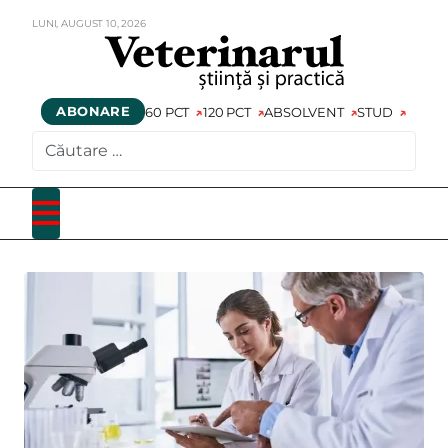
LUNI,
AUGUST
10,
2026
ABONARE
60 PCT
120 PCT
ABSOLVENT
STUD
CAUTARE