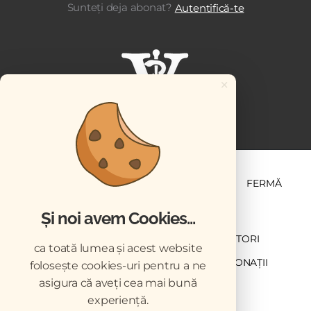
Sunteți deja abonat?
Autentifică-te
×
ȘTIINȚĂ ȘI PRACTICĂ
BUSINESS
PET
FERMĂ
Și noi avem Cookies...
NEWSLETTER
ABONARE
CONTRIBUTORI
ca toată lumea și acest website
DESCĂRCĂRI
ACREDITARE CMVRO
DONAȚII
folosește cookies-uri pentru a ne
asigura că aveți cea mai bună
CHESTIONAR
experiență.