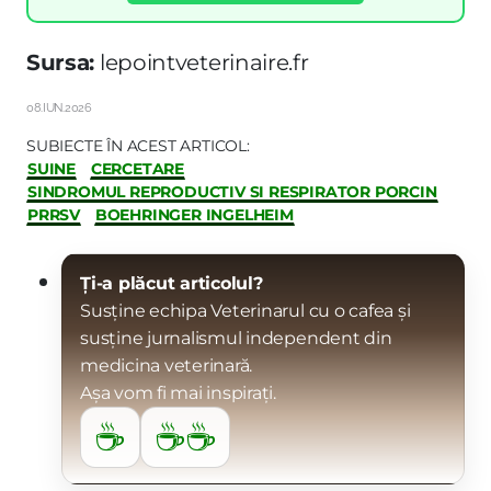
Sursa:
lepointveterinaire.fr
08.IUN.2026
SUBIECTE ÎN ACEST ARTICOL:
SUINE
CERCETARE
SINDROMUL REPRODUCTIV SI RESPIRATOR PORCIN
PRRSV
BOEHRINGER INGELHEIM
Ți-a plăcut articolul?
Susține echipa Veterinarul cu o cafea și
susține jurnalismul independent din
medicina veterinară.
Așa vom fi mai inspirați.
☕
☕☕