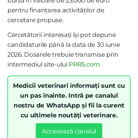
bursă în valoare de 25.000 de euro
pentru finanțarea activităților de
cercetare propuse.
Cercetătorii interesați își pot depune
candidaturile până la data de 30 iunie
2026. Dosarele trebuie transmise prin
intermediul site-ului
PRRS.com
.
Medicii veterinari informați sunt cu
un pas înainte. Intră pe canalul
nostru de WhatsApp și fii la curent
cu ultimele noutăți veterinare.
Accesează canalul