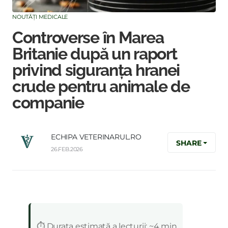
NOUTĂȚI MEDICALE
Controverse în Marea
Britanie după un raport
privind siguranța hranei
crude pentru animale de
companie
ECHIPA VETERINARUL.RO
SHARE
26.FEB.2026
:
⏱️ Durata estimată a lecturii: ~4 min