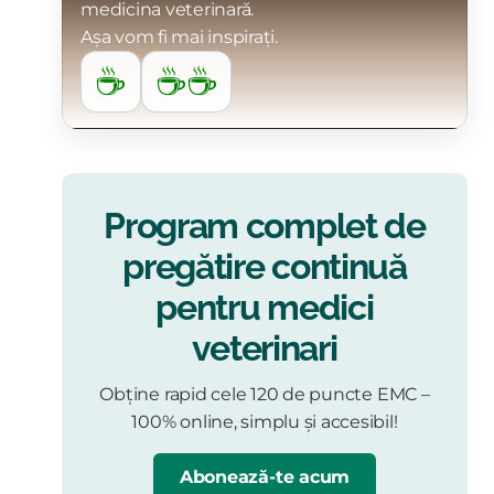
medicina veterinară.
Așa vom fi mai inspirați.
☕
☕☕
Program complet de
pregătire continuă
pentru medici
veterinari
Obține rapid cele 120 de puncte EMC –
100% online, simplu și accesibil!
Abonează-te acum