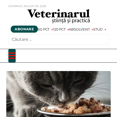
DUMINICĂ,
AUGUST
09,
2026
ABONARE
60 PCT
120 PCT
ABSOLVENT
STUD
CAUTARE