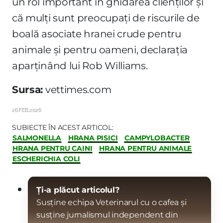
un rol important în ghidarea clienților și
că mulți sunt preocupați de riscurile de
boală asociate hranei crude pentru
animale și pentru oameni, declarația
aparținând lui Rob Williams.
Sursa:
vettimes.com
26.FEB.2026
SUBIECTE ÎN ACEST ARTICOL:
SALMONELLA
HRANA PISICI
CAMPYLOBACTER
HRANA PENTRU CAINI
HRANA PENTRU ANIMALE
ESCHERICHIA COLI
Ți-a plăcut articolul?
Susține echipa Veterinarul cu o cafea și
susține jurnalismul independent din