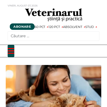
VINERI,
AUGUST
07,
2026
ABONARE
60 PCT
120 PCT
ABSOLVENT
STUD
CAUTARE