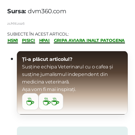
Sursa:
dvm360.com
21.MAI.2026
SUBIECTE ÎN ACEST ARTICOL:
H5N1
PISICI
HPAI
GRIPA AVIARA INALT PATOGENA
Ți-a plăcut articolul?
Susține echipa Veterinarul cu o cafea și
susține jurnalismul independent din
medicina veterinară.
Așa vom fi mai inspirați.
☕
☕☕