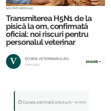
NOUTĂȚI MEDICALE
Transmiterea H5N1 de la
pisică la om, confirmată
oficial: noi riscuri pentru
personalul veterinar
ECHIPA VETERINARUL.RO
SHARE
21.MAI.2026
:
⏱️ Durata estimată a lecturii: ~4 min