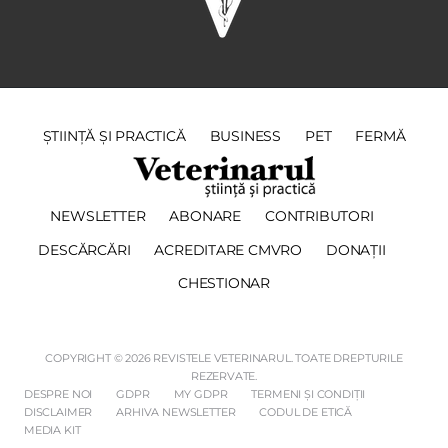
ȘTIINȚĂ ȘI PRACTICĂ
BUSINESS
PET
FERMĂ
NEWSLETTER
ABONARE
CONTRIBUTORI
DESCĂRCĂRI
ACREDITARE CMVRO
DONAȚII
CHESTIONAR
COPYRIGHT © 2026 REVISTELE VETERINARUL. TOATE DREPTURILE
REZERVATE.
DESPRE NOI
GDPR
MY GDPR
TERMENI ȘI CONDIȚII
DISCLAIMER
ARHIVA NEWSLETTER
CODUL DE ETICĂ
MEDIA KIT