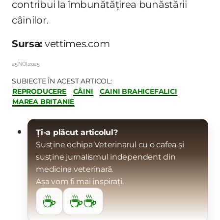
contribui la îmbunătățirea bunăstării
câinilor.
Sursa:
vettimes.com
25.NOI.2025
SUBIECTE ÎN ACEST ARTICOL:
REPRODUCERE
CÂINI
CAINI BRAHICEFALICI
MAREA BRITANIE
Ți-a plăcut articolul?
Susține echipa Veterinarul cu o cafea și
susține jurnalismul independent din
medicina veterinară.
Așa vom fi mai inspirați.
☕
☕☕