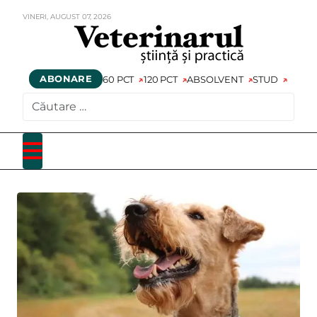
VINERI,
AUGUST
07,
2026
ABONARE
60 PCT
120 PCT
ABSOLVENT
STUD
CAUTARE