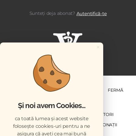
Sunteți deja abonat?
Autentifică-te
×
ȘTIINȚĂ ȘI PRACTICĂ
BUSINESS
PET
FERMĂ
Și noi avem Cookies...
NEWSLETTER
ABONARE
CONTRIBUTORI
ca toată lumea și acest website
DESCĂRCĂRI
ACREDITARE CMVRO
DONAȚII
folosește cookies-uri pentru a ne
asigura că aveți cea mai bună
CHESTIONAR