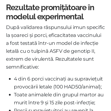
Rezultate promițătoare în
modelul experimental
După validarea răspunsului imun specific
la șoareci și porci, eficacitatea vaccinului
a fost testată într-un model de infecție
letală cu o tulpină ASFV de genotip II,
extrem de virulentă. Rezultatele sunt
semnificative:
4 din 6 porci vaccinați au supraviețuit
provocării letale (100 HAD50/animal);
Toate animalele din grupul martor au
murit între 9 și 15 zile post-infecție;
Porcii supraviețuitori au revenit la