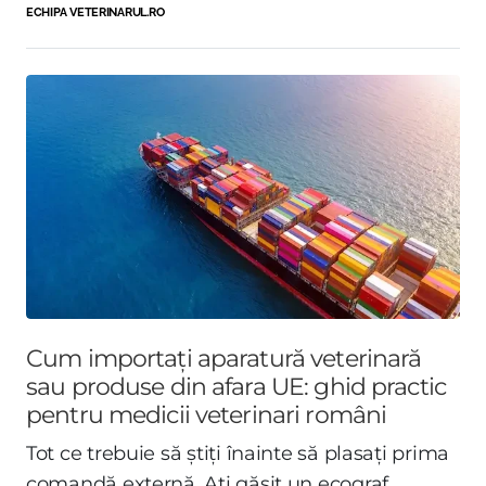
ECHIPA VETERINARUL.RO
Cum importați aparatură veterinară
sau produse din afara UE: ghid practic
pentru medicii veterinari români
Tot ce trebuie să știți înainte să plasați prima
comandă externă. Ați găsit un ecograf