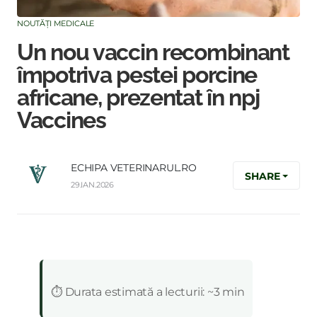
NOUTĂȚI MEDICALE
Un nou vaccin recombinant
împotriva pestei porcine
africane, prezentat în npj
Vaccines
ECHIPA VETERINARUL.RO
SHARE
29.IAN.2026
:
⏱️ Durata estimată a lecturii: ~3 min