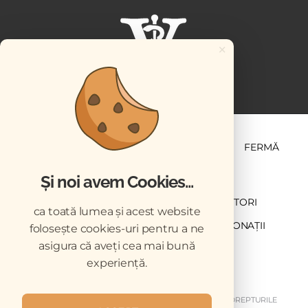
×
ȘTIINȚĂ ȘI PRACTICĂ
BUSINESS
PET
FERMĂ
Și noi avem Cookies...
NEWSLETTER
ABONARE
CONTRIBUTORI
ca toată lumea și acest website
DESCĂRCĂRI
ACREDITARE CMVRO
DONAȚII
folosește cookies-uri pentru a ne
asigura că aveți cea mai bună
CHESTIONAR
experiență.
COPYRIGHT © 2026 REVISTELE VETERINARUL. TOATE DREPTURILE