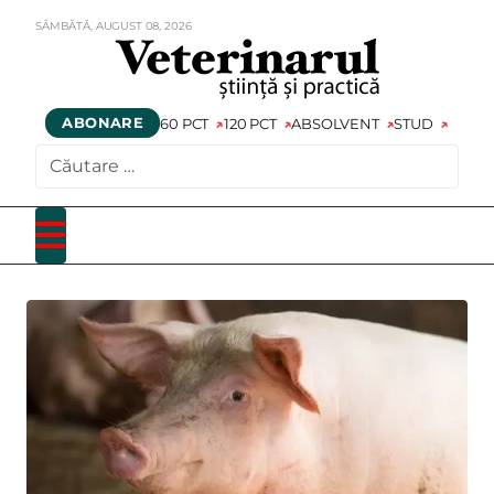
SÂMBĂTĂ,
AUGUST
08,
2026
ABONARE
60 PCT
120 PCT
ABSOLVENT
STUD
CAUTARE