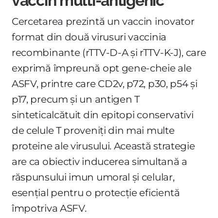
vaccin multi-antigenic
Cercetarea prezintă un vaccin inovator
format din două virusuri vaccinia
recombinante (rTTV-D-A și rTTV-K-J), care
exprimă împreună opt gene-cheie ale
ASFV, printre care CD2v, p72, p30, p54 și
p17, precum și un antigen T
sinteticalcătuit din epitopi conservativi
de celule T proveniți din mai multe
proteine ale virusului. Această strategie
are ca obiectiv inducerea simultană a
răspunsului imun umoral și celular,
esențial pentru o protecție eficientă
împotriva ASFV.