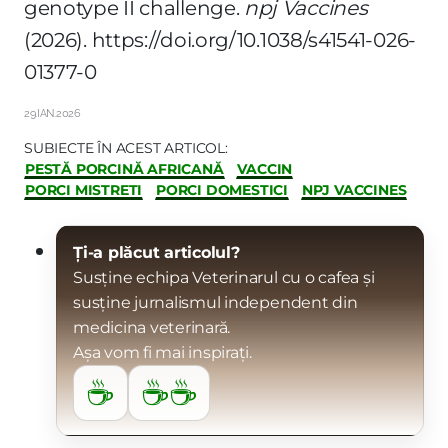
genotype II challenge.
npj Vaccines
(2026).
https://doi.org/10.1038/s41541-026-
01377-0
29.IAN.2026
SUBIECTE ÎN ACEST ARTICOL:
PESTĂ PORCINĂ AFRICANĂ
VACCIN
PORCI MISTRETI
PORCI DOMESTICI
NPJ VACCINES
Ți-a plăcut articolul?
Susține echipa Veterinarul cu o cafea și
susține jurnalismul independent din
medicina veterinară.
Așa vom fi mai inspirați.
☕
☕☕