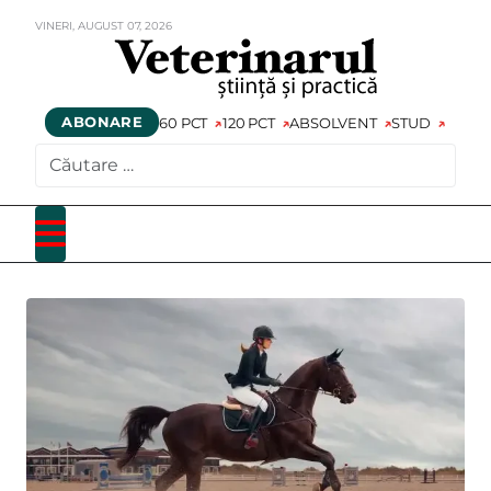
VINERI,
AUGUST
07,
2026
ABONARE
60 PCT
120 PCT
ABSOLVENT
STUD
CAUTARE