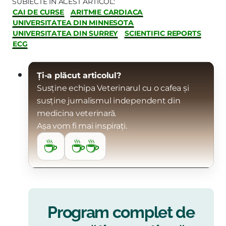
SUBIECTE ÎN ACEST ARTICOL:
CAI DE CURSE
ARITMIE CARDIACA
UNIVERSITATEA DIN MINNESOTA
UNIVERSITATEA DIN SURREY
SCIENTIFIC REPORTS
ECG
Ți-a plăcut articolul?
Susține echipa Veterinarul cu o cafea și
susține jurnalismul independent din
medicina veterinară.
Așa vom fi mai inspirați.
☕
☕☕
Program complet de