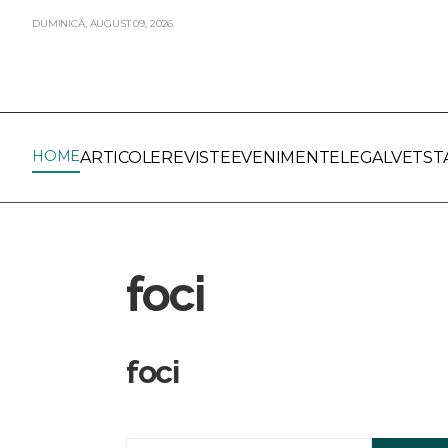
DUMINICĂ,
AUGUST
09,
2026
HOME
ARTICOLE
REVISTE
EVENIMENTE
LEGALVET
ST
foci
foci