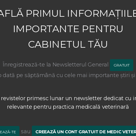
AFLĂ PRIMUL INFORMAȚIIL
IMPORTANTE PENTRU
CABINETUL TĂU
Înregistrează-te la Newsletterul General
GRATUIT
 dată pe săptămână cu cele mai importante știri și
 revistelor primesc lunar un newsletter dedicat cu i
relevante pentru practica medicală veterinară
sau
CREEAZĂ UN CONT GRATUIT DE MEDIC VETE
EAZĂ-TE