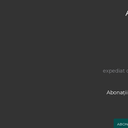
expediat o
Abonații
ABON