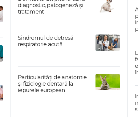
diagnostic, patogeneză și
A
tratament
p
i
p
Sindromul de detresă
respiratorie acută
L
f
e
î
Particularități de anatomie
și fiziologie dentară la
iepurele european
I
m
s