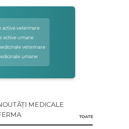
 active veterinare
e active umane
edicinale veterinare
medicinale umane
NOUTĂȚI MEDICALE
FERMA
TOATE