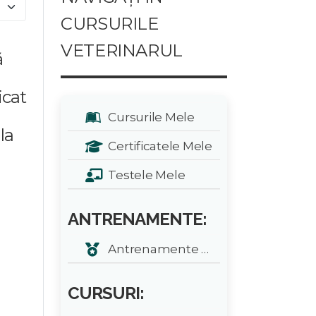
e #
CURSURILE
VETERINARUL
ă
icat
Cursurile Mele
la
Certificatele Mele
Testele Mele
ANTRENAMENTE:
Antrenamente zilnice
CURSURI: