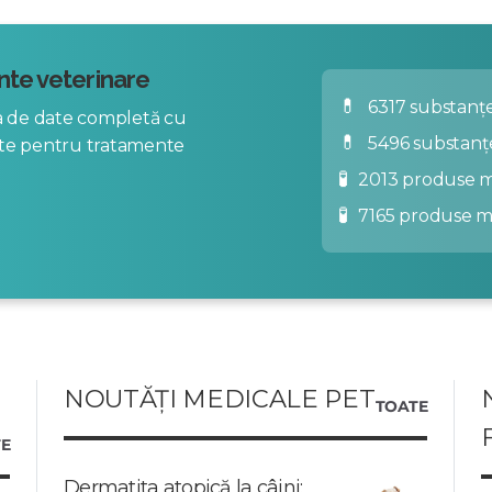
te veterinare
💊
6317 substanțe
za de date completă cu
💊
5496 substanț
nte pentru tratamente
🧪
2013 produse m
🧪
7165 produse 
NOUTĂȚI MEDICALE PET
TOATE
E
Dermatita atopică la câini: