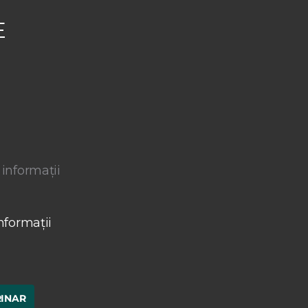
E
 informații
nformații
RINAR