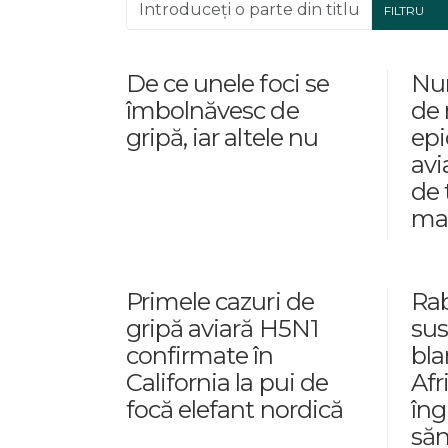
Introduceți o parte din titlu.
FILTRU
De ce unele foci se
Num
îmbolnăvesc de
de
gripă, iar altele nu
epi
avi
de 
ma
Primele cazuri de
Rab
gripă aviară H5N1
sus
confirmate în
bla
California la pui de
Afr
focă elefant nordică
îng
săn