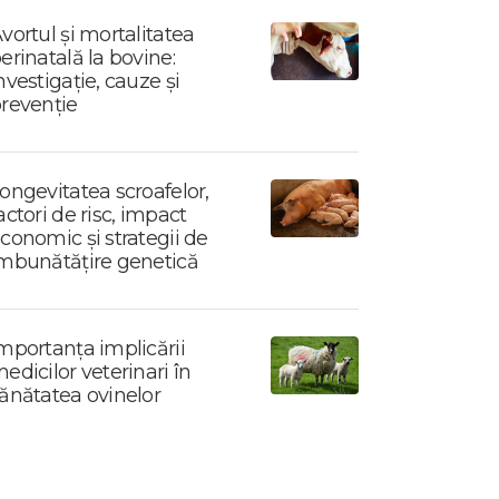
vortul și mortalitatea
erinatală la bovine:
nvestigație, cauze și
revenție
ongevitatea scroafelor,
actori de risc, impact
conomic și strategii de
mbunătățire genetică
mportanța implicării
edicilor veterinari în
ănătatea ovinelor