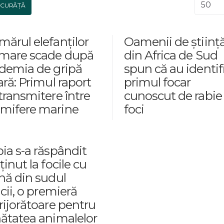
Afișar
CURĂȚĂ
ărul elefanților
Oamenii de științ
 mare scade după
din Africa de Sud
demia de gripă
spun că au identif
ară: Primul raport
primul focar
transmitere între
cunoscut de rabie 
mifere marine
foci
ia s-a răspândit
ținut la focile cu
nă din sudul
icii, o premieră
rijorătoare pentru
ătatea animalelor