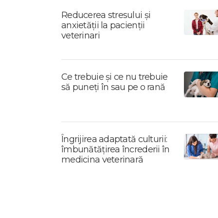
Reducerea stresului și
anxietății la pacienții
veterinari
Ce trebuie și ce nu trebuie
să puneți în sau pe o rană
Îngrijirea adaptată culturii:
îmbunătățirea încrederii în
medicina veterinară