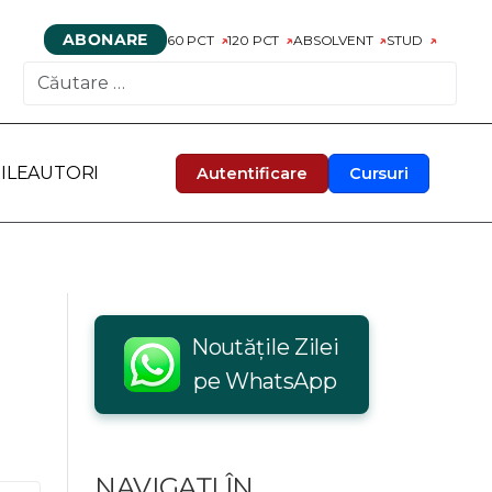
ABONARE
60 PCT
120 PCT
ABSOLVENT
STUD
CAUTARE
ILE
AUTORI
Autentificare
Cursuri
Noutățile Zilei
pe WhatsApp
NAVIGAȚI ÎN