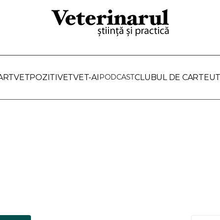
ARTVET
POZITIVET
VET-AI
PODCAST
CLUBUL DE CARTE
UT