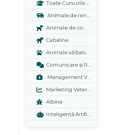
Toate Cursurile Veterinarul:
Animale de renta
Animale de companie
Cabaline
Animale sălbatice și exotice
Comunicare și Relații Publice
Management Veterinar
Marketing Veterinar
Albine
Inteligență Artificială - A.I.