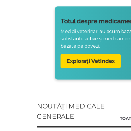
Totul despre medicamen
Medicii veterinari au acum ba
substanțe active și medicame
bazate pe dovezi.
Explorați VetIndex
NOUTĂȚI MEDICALE
GENERALE
TOAT