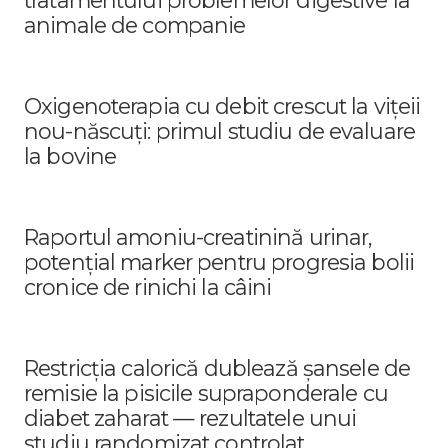
tratamentului problemelor digestive la
animale de companie
Oxigenoterapia cu debit crescut la vițeii
nou-născuți: primul studiu de evaluare
la bovine
Raportul amoniu-creatinină urinar,
potențial marker pentru progresia bolii
cronice de rinichi la câini
Restricția calorică dublează șansele de
remisie la pisicile supraponderale cu
diabet zaharat — rezultatele unui
studiu randomizat controlat