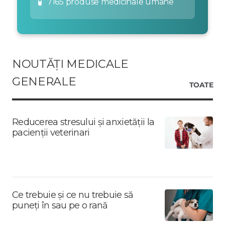
🧪
7165 produse medicinale umane
NOUTĂȚI MEDICALE
GENERALE
TOATE
Reducerea stresului și anxietății la
pacienții veterinari
Ce trebuie și ce nu trebuie să
puneți în sau pe o rană