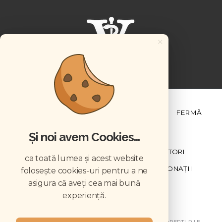
×
ȘTIINȚĂ ȘI PRACTICĂ
BUSINESS
PET
FERMĂ
Și noi avem Cookies...
NEWSLETTER
ABONARE
CONTRIBUTORI
ca toată lumea și acest website
DESCĂRCĂRI
ACREDITARE CMVRO
DONAȚII
folosește cookies-uri pentru a ne
asigura că aveți cea mai bună
CHESTIONAR
experiență.