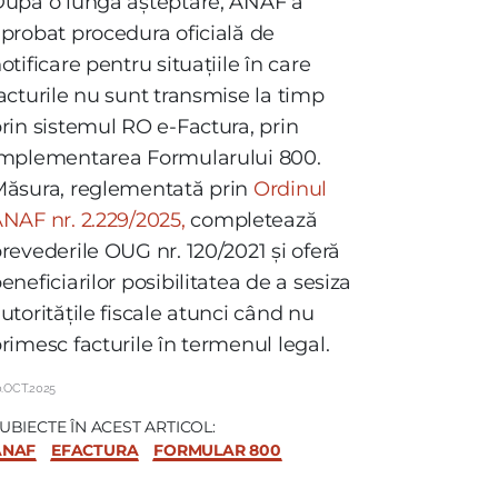
upă o lungă așteptare, ANAF a
probat procedura oficială de
otificare pentru situațiile în care
acturile nu sunt transmise la timp
rin sistemul RO e-Factura, prin
mplementarea Formularului 800.
ăsura, reglementată prin
Ordinul
NAF nr. 2.229/2025,
completează
revederile OUG nr. 120/2021 și oferă
eneficiarilor posibilitatea de a sesiza
utoritățile fiscale atunci când nu
rimesc facturile în termenul legal.
0.OCT.2025
UBIECTE ÎN ACEST ARTICOL:
ANAF
EFACTURA
FORMULAR 800