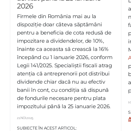
a
D
2026
a
Firmele din România mai au la
n
dispoziție doar câteva săptămâni
f
pentru a beneficia de cota redusă de
p
impozitare a dividendelor, de 10%,
i
înainte ca aceasta să crească la 16%
M
începând cu 1 ianuarie 2026, conform
A
Legii 141/2025. Specialiștii fiscali atrag
p
atenția că antreprenorii pot distribui
b
dividende chiar dacă nu au efectiv
a
banii în cont, cu condiția să dispună
p
de fondurile necesare pentru plata
1
impozitului până la 25 ianuarie 2026.
S
21.NOI.2025
SUBIECTE ÎN ACEST ARTICOL: