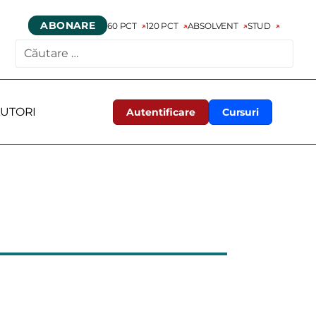
ABONARE
60 PCT
120 PCT
ABSOLVENT
STUD
CAUTARE
UTORI
Autentificare
Cursuri