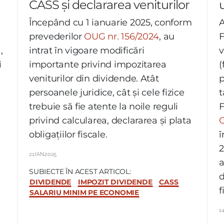
CASS și declararea veniturilor
u
Începând cu 1 ianuarie 2025, conform
A
prevederilor
OUG nr. 156/2024
, au
F
ă
,
intrat în vigoare modificări
v
i
importante privind impozitarea
(
veniturilor din dividende. Atât
p
persoanele juridice, cât și cele fizice
t
trebuie să fie atente la noile reguli
F
privind calcularea, declararea și plata
O
obligațiilor fiscale.
î
2
21.IAN.2025
a
SUBIECTE ÎN ACEST ARTICOL:
d
DIVIDENDE
IMPOZIT DIVIDENDE
CASS
f
SALARIU MINIM PE ECONOMIE
14
l