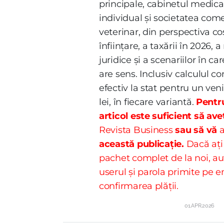
principale, cabinetul medica
individual și societatea come
veterinar, din perspectiva co
înființare, a taxării în 2026, 
juridice și a scenariilor în ca
are sens. Inclusiv calculul co
efectiv la stat pentru un ven
lei, în fiecare variantă.
Pentru
articol este suficient să ave
Revista Business
sau să vă
această publicație.
Dacă ați
pachet complet de la noi, aut
userul și parola primite pe 
confirmarea plății.
01.APR.2026