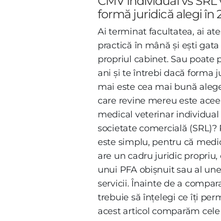
CMV individual vs SRL 
formă juridică alegi în
Ai terminat facultatea, ai ate
practică în mână și ești gata 
propriul cabinet. Sau poate p
ani și te întrebi dacă forma j
mai este cea mai bună alege
care revine mereu este aceea
medical veterinar individua
societate comercială (SRL)?
este simplu, pentru că medi
are un cadru juridic propriu, d
unui PFA obișnuit sau al une
servicii. Înainte de a compara 
trebuie să înțelegi ce îți per
acest articol comparăm cel