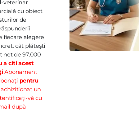
l-veterinar
rcială cu obiect
sturilor de
a răspunderii
re fiecare alegere
ncret: cât plătești
it net de 97.000
 a citi acest
ți
Abonament
abonați
pentru
 achiziționat un
entificați-vă cu
email după