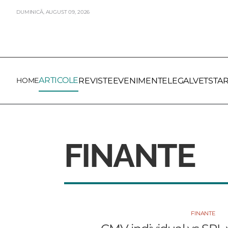
DUMINICĂ,
AUGUST
09,
2026
ARTICOLE
HOME
REVISTE
EVENIMENTE
LEGALVET
STA
FINANTE
FINANTE