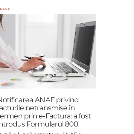
INANTE
Notificarea ANAF privind
facturile netransmise în
termen prin e-Factura: a fost
introdus Formularul 800