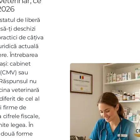
veterinar, ce
 2026
statul de liberă
să-ți deschizi
ractici de câțiva
uridică actuală
re. Întrebarea
și: cabinet
l (CMV) sau
 Răspunsul nu
cina veterinară
iferit de cel al
i firme de
cifrele fiscale,
mite legea. În
e două forme