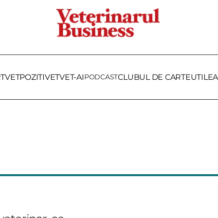
RTVET
POZITIVET
VET-AI
PODCAST
CLUBUL DE CARTE
UTILE
A