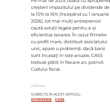
Pe final de 2025, odată cu apropiere
creșterii impozitului pe dividende de
la 10% la 16% (începând cu 1 ianuarie
2026), tot mai mulți antreprenori
caută soluții legale pentru a-și
eficientiza taxarea. În cazul firmelor
cu profit mare, distribuit asociatului
unic, apare o problemă: dacă banii
sunt încasați în rate anuale, CASS
trebuie plătit în fiecare an, potrivit
Codului fiscal.
21.NOI.2025
SUBIECTE ÎN ACEST ARTICOL:
DIVIDENDE
CASS