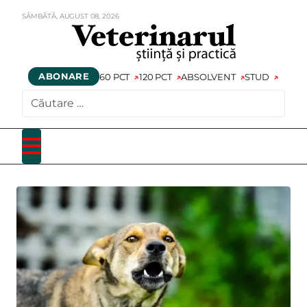
SÂMBĂTĂ,
AUGUST
08,
2026
ABONARE
60 PCT
120 PCT
ABSOLVENT
STUD
CAUTARE