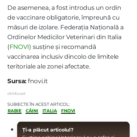
De asemenea, a fost introdus un ordin
de vaccinare obligatorie, împreună cu
măsuri de izolare. Federația Națională a
Ordinelor Medicilor Veterinari din Italia
(
FNOVI
) susține și recomandă
vaccinarea inclusiv dincolo de limitele
teritoriale ale zonei afectate.
Sursa:
fnovi.it
08.IUN.2026
SUBIECTE ÎN ACEST ARTICOL:
RABIE
CÂINI
ITALIA
FNOVI
Ți-a plăcut articolul?