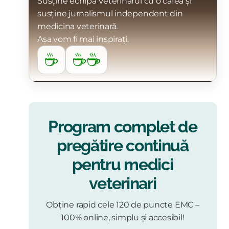
Susține echipa Veterinarul cu o cafea și
susține jurnalismul independent din
medicina veterinară.
Așa vom fi mai inspirați.
☕
☕☕
Program complet de
pregătire continuă
pentru medici
veterinari
Obține rapid cele 120 de puncte EMC –
100% online, simplu și accesibil!