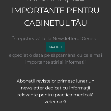
IMPORTANTE PENTRU
CABINETUL TĂU
Înregistrează-te la Newsletterul General
GRATUIT
expediat o dată pe săptămână cu cele mai
importante știri și informații
Abonații revistelor primesc lunar un
newsletter dedicat cu informații
relevante pentru practica medicală
veterinară