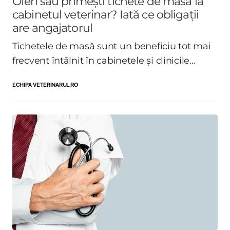
Oferi sau primești tichete de masă la
cabinetul veterinar? Iată ce obligații
are angajatorul
Tichetele de masă sunt un beneficiu tot mai
frecvent întâlnit în cabinetele și clinicile...
ECHIPA VETERINARUL.RO