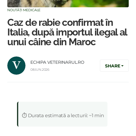
NOUTĂȚI MEDICALE
Caz de rabie confirmat în
Italia, după importul ilegal al
unui câine din Maroc
ECHIPA VETERINARUL.RO
SHARE
08.IUN.2026
:
⏱️ Durata estimată a lecturii: ~1 min