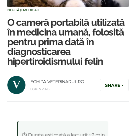
NOUTĂȚI MEDICALE
O cameră portabilă utilizată
în medicina umană, folosită
pentru prima dată în
diagnosticarea
hipertiroidismului felin
ECHIPA VETERINARUL.RO
SHARE
08.IUN.2026
:
⏱️ Durata estimată a lecturii: ~2 min