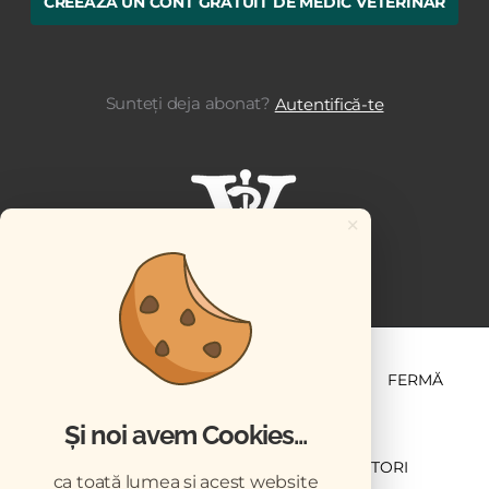
CREEAZĂ UN CONT GRATUIT DE MEDIC VETERINAR
Sunteți deja abonat?
Autentifică-te
×
ȘTIINȚĂ ȘI PRACTICĂ
BUSINESS
PET
FERMĂ
Și noi avem Cookies...
NEWSLETTER
ABONARE
CONTRIBUTORI
ca toată lumea și acest website