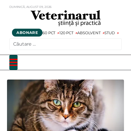
DUMINICĂ,
AUGUST
09,
2026
ABONARE
60 PCT
120 PCT
ABSOLVENT
STUD
CAUTARE