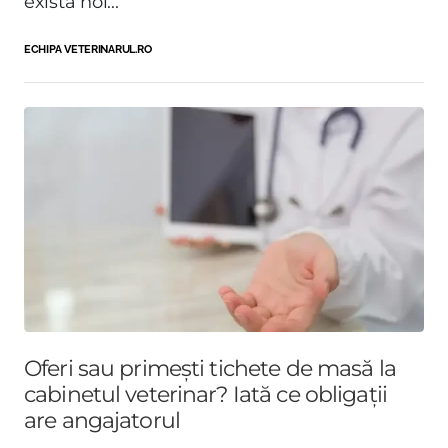
există noi...
ECHIPA VETERINARUL.RO
Oferi sau primești tichete de masă la
cabinetul veterinar? Iată ce obligații
are angajatorul