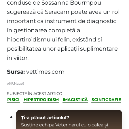
conduse de Sossanna Bourmpou
sugerează că Seracam poate avea un rol
important ca instrument de diagnostic
în gestionarea completă a
hipertiroidismului felin, existând și
posibilitatea unor aplicații suplimentare
în viitor.
Sursa:
vettimes.com
08.IUN.2026
SUBIECTE ÎN ACEST ARTICOL:
PISICI
HIPERTIROIDISM
IMAGISTICĂ
SCINTIGRAFIE
Ți-a plăcut articolul?
Susține echipa Veterinarul cu o cafea și