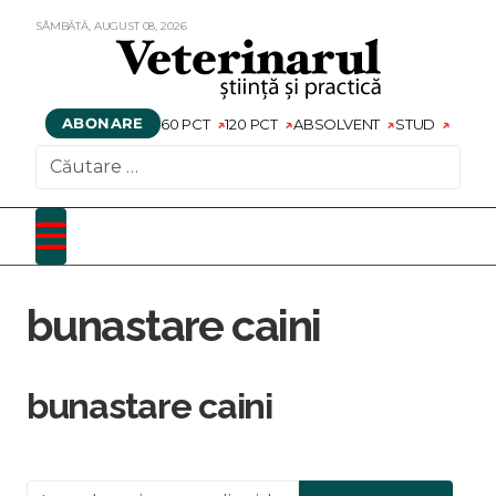
SÂMBĂTĂ,
AUGUST
08,
2026
ABONARE
60 PCT
120 PCT
ABSOLVENT
STUD
CAUTARE
bunastare caini
bunastare caini
Introduceți o parte din titlu.