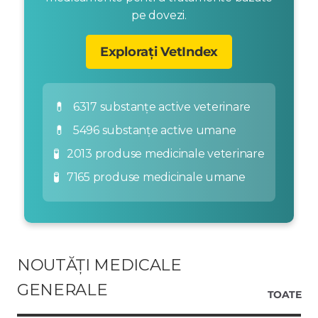
pe dovezi.
Explorați VetIndex
💊
6317 substanțe active veterinare
💊
5496 substanțe active umane
🧪
2013 produse medicinale veterinare
🧪
7165 produse medicinale umane
NOUTĂȚI MEDICALE
GENERALE
TOATE