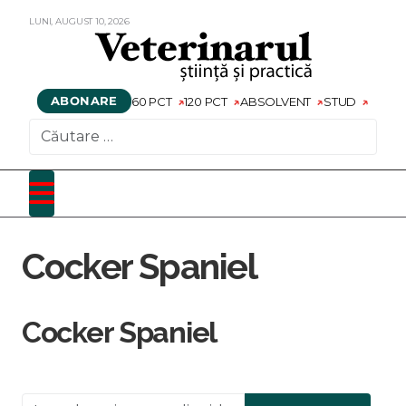
LUNI,
AUGUST
10,
2026
ABONARE
60 PCT
120 PCT
ABSOLVENT
STUD
CAUTARE
Cocker Spaniel
Cocker Spaniel
Introduceți o parte din titlu.