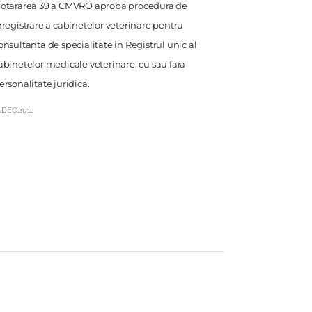
otararea 39 a CMVRO aproba procedura de
nregistrare a cabinetelor veterinare pentru
onsultanta de specialitate in Registrul unic al
abinetelor medicale veterinare, cu sau fara
ersonalitate juridica.
4.DEC.2012