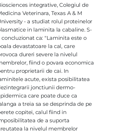
iosciences integrative, Colegiul de
edicina Veterinara, Texas A & M
niversity - a studiat rolul proteinelor
lasmatice in laminita la cabaline. S-
 concluzionat ca: "Laminita este o
oala devastatoare la cal, care
rovoca dureri severe la nivelul
embrelor, fiind o povara economica
entru proprietarii de cai. In
aminitele acute, exista posibilitatea
ezintegrarii jonctiunii dermo-
pidermica care poate duce ca
alanga a treia sa se desprinda de pe
erete copitei, calul fiind in
mposibilitatea de a suporta
reutatea la nivelul membrelor