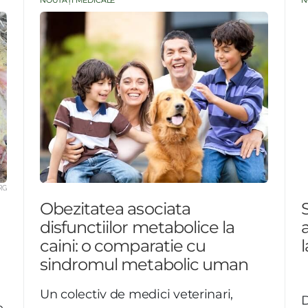
NOUTĂȚI MEDICALE
N
RG
Obezitatea asociata
disfunctiilor metabolice la
caini: o comparatie cu
sindromul metabolic uman
U
n colectiv de medici veterinari,
e