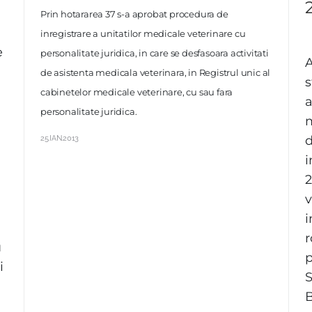
Prin hotararea 37 s-a aprobat procedura de
inregistrare a unitatilor medicale veterinare cu
e
personalitate juridica, in care se desfasoara activitati
de asistenta medicala veterinara, in Registrul unic al
s
cabinetelor medicale veterinare, cu sau fara
a
personalitate juridica.
m
25.IAN.2013
d
i
2
v
r
u
p
i
S
B