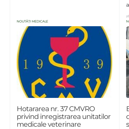
a
2
NOUTĂȚI MEDICALE
N
Hotararea nr. 37 CMVRO
privind inregistrarea unitatilor
medicale veterinare
s