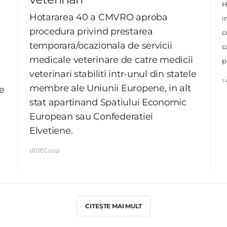
H
Hotararea 40 a CMVRO aproba
i
procedura privind prestarea
c
temporara/ocazionala de servicii
c
medicale veterinare de catre medicii
a
p
veterinari stabiliti intr-unul din statele
1
membre ale Uniunii Europene, in alt
de
stat apartinand Spatiului Economic
European sau Confederatiei
Elvetiene.
18.DEC.2012
CITEȘTE MAI MULT