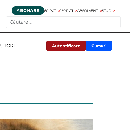
ABONARE
60 PCT
120 PCT
ABSOLVENT
STUD
CAUTARE
UTORI
Autentificare
Cursuri