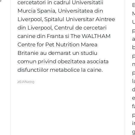
cercetatori in cadrul Universitatii
B
Murcia Spania, Universitatea din
M
Liverpool, Spitalul Universitar Aintree
U
din Liverpool, Centrul de cercetari
p
canine din Franta si The WALTHAM
a
Centre for Pet Nutrition Marea
b
Britanie au demarat un studiu
p
comun privind obezitatea asociata
m
disfunctiilor metabolice la caine.
p
l
26.IAN.2013
d
e
f
p
i
g