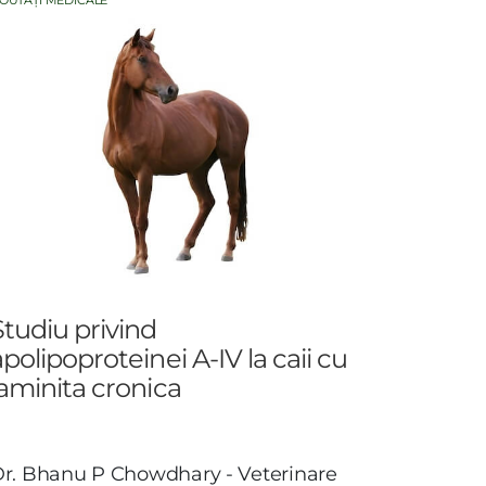
OUTĂȚI MEDICALE
Studiu privind
apolipoproteinei A-IV la caii cu
laminita cronica
D
r. Bhanu P Chowdhary - Veterinare