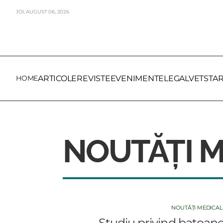
JOI,
AUGUST
06,
2026
HOME
ARTICOLE
REVISTE
EVENIMENTE
LEGALVET
STA
NOUTĂȚI M
NOUTĂȚI MEDICAL
Studiu privind batoane