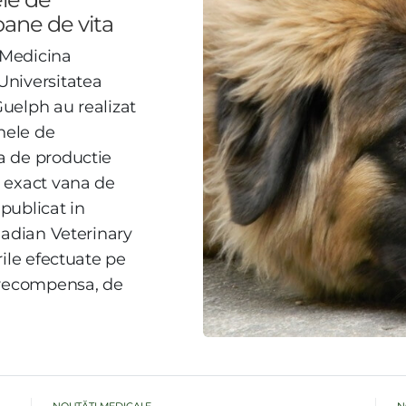
ane de vita
e Medicina
Universitatea
 Guelph au realizat
nele de
a de productie
 exact vana de
 publicat in
nadian Veterinary
rile efectuate pe
 recompensa, de