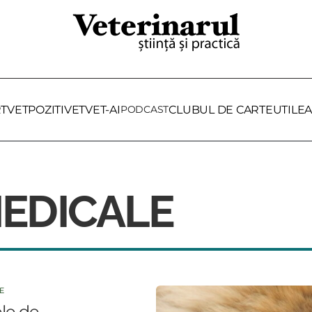
RTVET
POZITIVET
VET-AI
PODCAST
CLUBUL DE CARTE
UTILE
A
EDICALE
E
le de