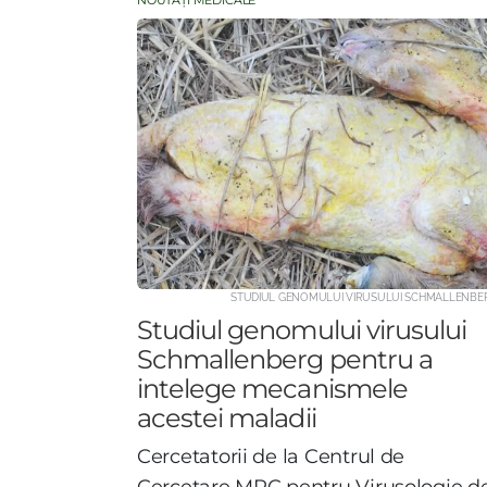
NOUTĂȚI MEDICALE
STUDIUL GENOMULUI VIRUSULUI SCHMALLENBE
Studiul genomului virusului
Schmallenberg pentru a
intelege mecanismele
acestei maladii
C
ercetatorii de la Centrul de
Cercetare MRC pentru Virusologie d