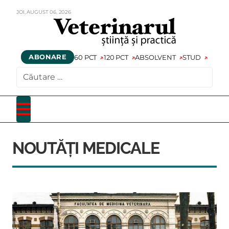
JOI,
AUGUST
06,
2026
ABONARE
60 PCT
120 PCT
ABSOLVENT
STUD
CAUTARE
NOUTĂȚI MEDICALE