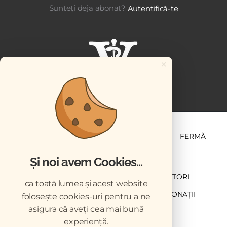
Sunteți deja abonat?
Autentifică-te
×
ȘTIINȚĂ ȘI PRACTICĂ
BUSINESS
PET
FERMĂ
Și noi avem Cookies...
NEWSLETTER
ABONARE
CONTRIBUTORI
ca toată lumea și acest website
DESCĂRCĂRI
ACREDITARE CMVRO
DONAȚII
folosește cookies-uri pentru a ne
asigura că aveți cea mai bună
CHESTIONAR
experiență.