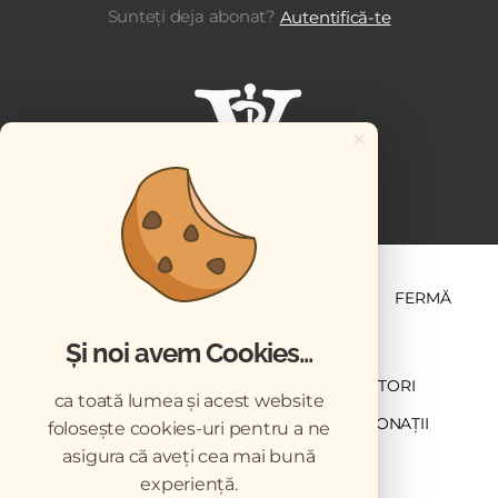
Sunteți deja abonat?
Autentifică-te
×
ȘTIINȚĂ ȘI PRACTICĂ
BUSINESS
PET
FERMĂ
Și noi avem Cookies...
NEWSLETTER
ABONARE
CONTRIBUTORI
ca toată lumea și acest website
DESCĂRCĂRI
ACREDITARE CMVRO
DONAȚII
folosește cookies-uri pentru a ne
asigura că aveți cea mai bună
CHESTIONAR
experiență.