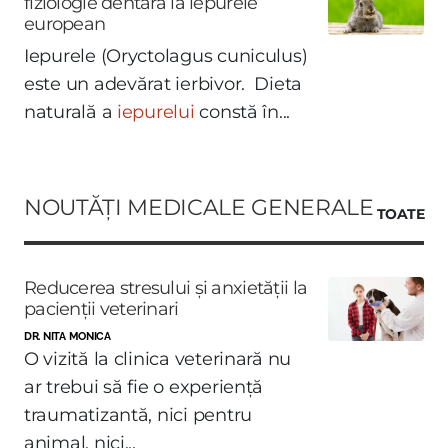
fiziologie dentară la iepurele
european
Iepurele (Oryctolagus cuniculus)
este un adevărat ierbivor. Dieta
naturală a
iepurelui
constă în...
NOUTĂȚI MEDICALE GENERALE
TOATE
Reducerea stresului și anxietății la
pacienții veterinari
DR. NITA MONICA
O vizită la clinica veterinară nu
ar trebui să fie o experiență
traumatizantă, nici pentru
animal, nici...