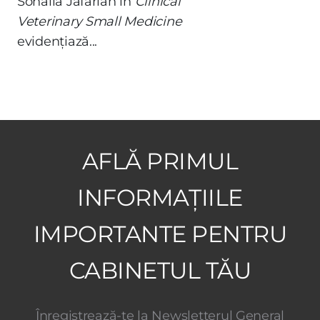
Sohaila Jafarian în
Clinical
Veterinary Small Medicine
evidențiază...
AFLĂ PRIMUL
INFORMAȚIILE
IMPORTANTE PENTRU
CABINETUL TĂU
Înregistrează-te la Newsletterul General