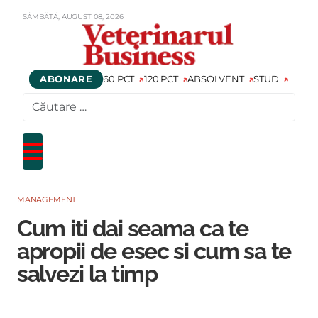
SÂMBĂTĂ,
AUGUST
08,
2026
ABONARE
60 PCT
120 PCT
ABSOLVENT
STUD
CAUTARE
MANAGEMENT
Cum iti dai seama ca te
apropii de esec si cum sa te
salvezi la timp