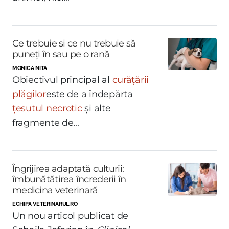
Ce trebuie și ce nu trebuie să
puneți în sau pe o rană
MONICA NITA
Obiectivul principal al
curățării
plăgilor
este de a îndepărta
țesutul necrotic
și alte
fragmente de...
Îngrijirea adaptată culturii:
îmbunătățirea încrederii în
medicina veterinară
ECHIPA VETERINARUL.RO
Un nou articol publicat de