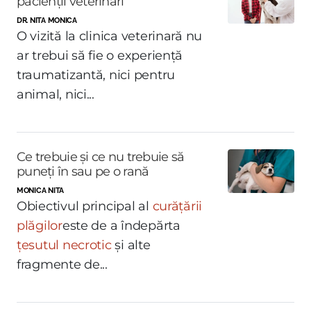
pacienții veterinari
DR. NITA MONICA
O vizită la clinica veterinară nu
ar trebui să fie o experiență
traumatizantă, nici pentru
animal, nici...
Ce trebuie și ce nu trebuie să
puneți în sau pe o rană
MONICA NITA
Obiectivul principal al
curățării
plăgilor
este de a îndepărta
țesutul necrotic
și alte
fragmente de...