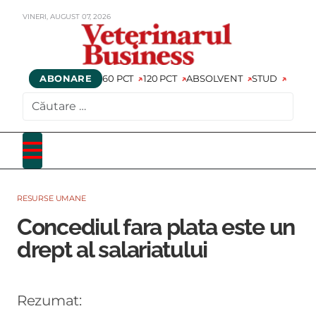
VINERI,
AUGUST
07,
2026
ABONARE
60 PCT
120 PCT
ABSOLVENT
STUD
CAUTARE
RESURSE UMANE
Concediul fara plata este un
drept al salariatului
Rezumat: