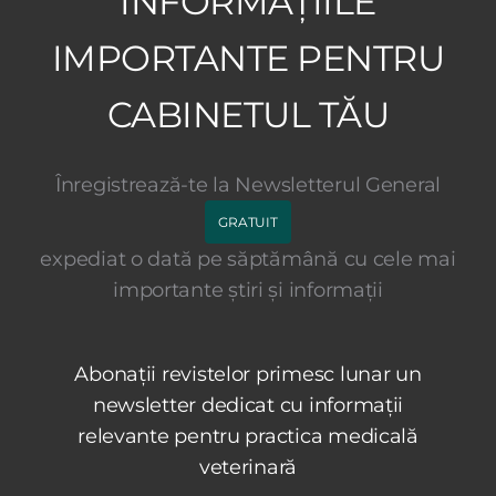
INFORMAȚIILE
IMPORTANTE PENTRU
CABINETUL TĂU
Înregistrează-te la Newsletterul General
GRATUIT
expediat o dată pe săptămână cu cele mai
importante știri și informații
Abonații revistelor primesc lunar un
newsletter dedicat cu informații
relevante pentru practica medicală
veterinară