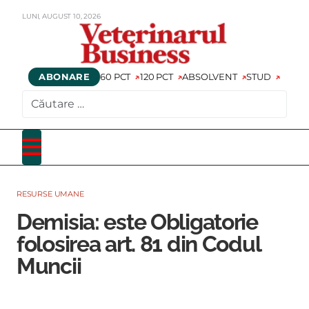
LUNI,
AUGUST
10,
2026
ABONARE
60 PCT
120 PCT
ABSOLVENT
STUD
CAUTARE
RESURSE UMANE
Demisia: este Obligatorie
folosirea art. 81 din Codul
Muncii