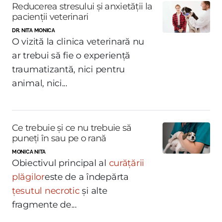
Reducerea stresului și anxietății la
pacienții veterinari
DR. NITA MONICA
O vizită la clinica veterinară nu
ar trebui să fie o experiență
traumatizantă, nici pentru
animal, nici...
Ce trebuie și ce nu trebuie să
puneți în sau pe o rană
MONICA NITA
Obiectivul principal al
curățării
plăgilor
este de a îndepărta
țesutul necrotic
și alte
fragmente de...