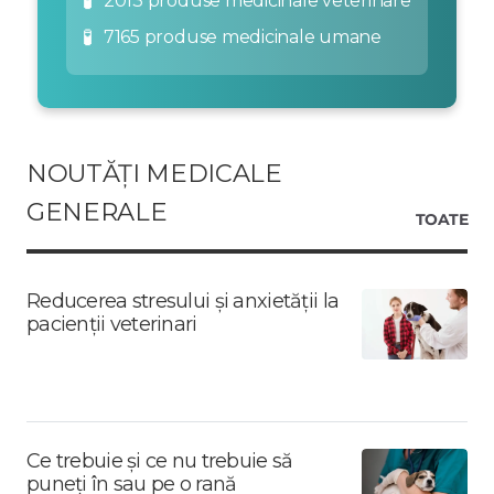
🧪
2013 produse medicinale veterinare
🧪
7165 produse medicinale umane
NOUTĂȚI MEDICALE
GENERALE
TOATE
Reducerea stresului și anxietății la
pacienții veterinari
Ce trebuie și ce nu trebuie să
puneți în sau pe o rană