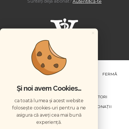
Sunteți deja abonat?
Autentifică-te
×
ȘTIINȚĂ ȘI PRACTICĂ
BUSINESS
PET
FERMĂ
Și noi avem Cookies...
NEWSLETTER
ABONARE
CONTRIBUTORI
ca toată lumea și acest website
DESCĂRCĂRI
ACREDITARE CMVRO
DONAȚII
folosește cookies-uri pentru a ne
asigura că aveți cea mai bună
CHESTIONAR
experiență.