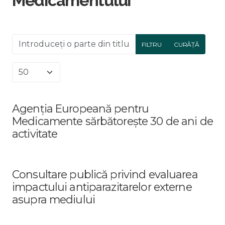
Medicamentului
Introduceți o parte din titlu.
FILTRU
CURĂȚĂ
Afișare #
Agenția Europeană pentru
Medicamente sărbătorește 30 de ani de
activitate
Consultare publică privind evaluarea
impactului antiparazitarelor externe
asupra mediului