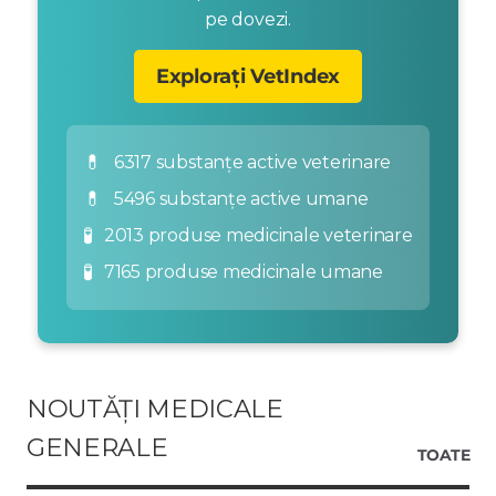
pe dovezi.
Explorați VetIndex
💊
6317 substanțe active veterinare
💊
5496 substanțe active umane
🧪
2013 produse medicinale veterinare
🧪
7165 produse medicinale umane
NOUTĂȚI MEDICALE
GENERALE
TOATE