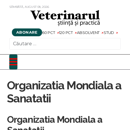
SÂMBĂTĂ,
AUGUST
08,
2026
ABONARE
60 PCT
120 PCT
ABSOLVENT
STUD
CAUTARE
Organizatia Mondiala a
Sanatatii
Organizatia Mondiala a